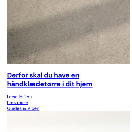
Derfor skal du have en
håndklædetørre i dit hjem
Læsetid: 1 min.
Læs mere
Guides & Viden