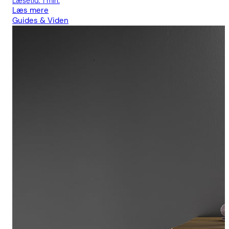
Læsetid: 1 min.
Læs mere
Guides & Viden