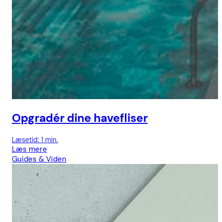
Opgradér dine havefliser
Læsetid: 1 min.
Læs mere
Guides & Viden