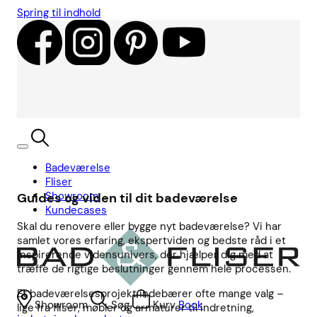
Spring til indhold
Badeværelse
Fliser
Showroom
Guides og viden til dit badeværelse
Kundecases
Skal du renovere eller bygge nyt badeværelse? Vi har
samlet vores erfaring, ekspertviden og bedste råd i et
inspirerende vidensunivers, der hjælper dig med at
træffe de rigtige beslutninger gennem hele processen.
Et badeværelsesprojekt indebærer ofte mange valg –
Showroom
Søg
Kurv
Book
lige fra fliser, møbler og armaturer til indretning,