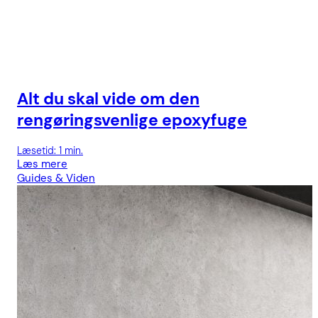
Alt du skal vide om den
rengøringsvenlige epoxyfuge
Læsetid: 1 min.
Læs mere
Guides & Viden