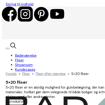
Spring til indhold
Badeværelse
Fliser
Showroom
Kundecases
>
>
>
5×20 fliser
Forside
Fliser
Fliser efter størrelse
5×20 fliser
5×20 fliser er en alsidig mulighed for gulvbelægning, der ka
materialer, hvilket gør dem velegnede til både boliger og e
afvise vand eller andre pletter.
2
produkter