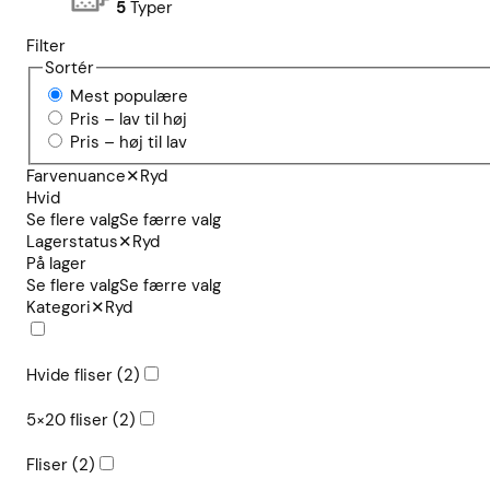
5
Typer
Filter
Sortér
Mest populære
Pris – lav til høj
Pris – høj til lav
Farvenuance
✕
Ryd
Hvid
Se flere valg
Se færre valg
Lagerstatus
✕
Ryd
På lager
Se flere valg
Se færre valg
Kategori
✕
Ryd
Hvide fliser
(2)
5×20 fliser
(2)
Fliser
(2)