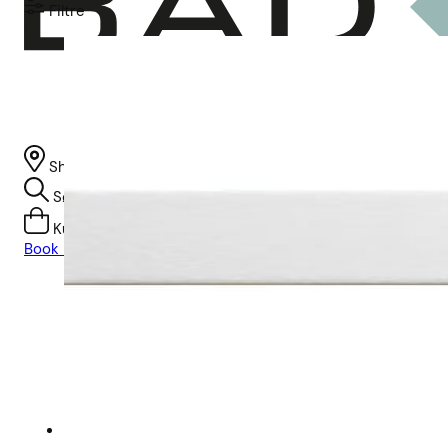
Filtre
Showroom
Søg
Kurv
Book indretningskonsulent