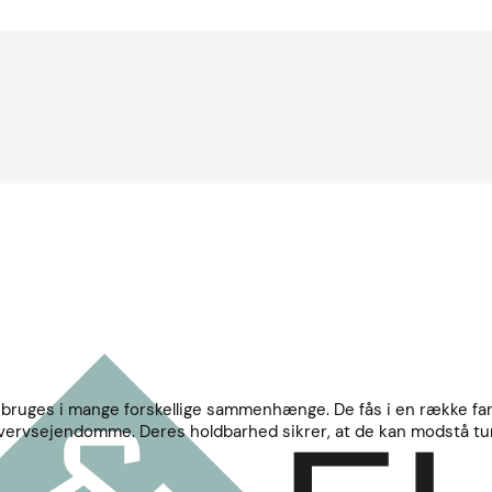
n bruges i mange forskellige sammenhænge. De fås i en række far
rhvervsejendomme. Deres holdbarhed sikrer, at de kan modstå tun