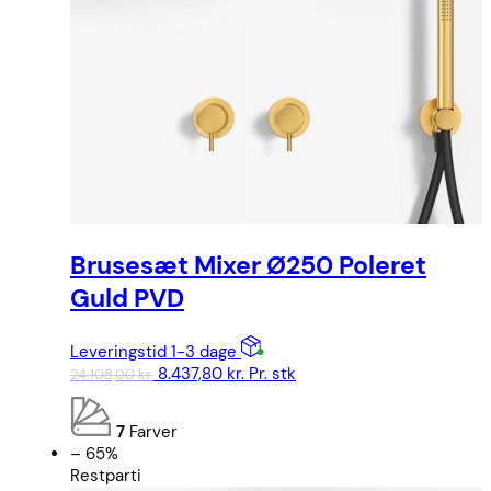
Brusesæt Mixer Ø250 Poleret
Guld PVD
Leveringstid 1-3 dage
Den
Den
8.437,80
kr.
Pr. stk
24.108,00
kr.
oprindelige
aktuelle
pris
pris
7
Farver
var:
er:
– 65%
24.108,00 kr..
8.437,80 kr..
Restparti