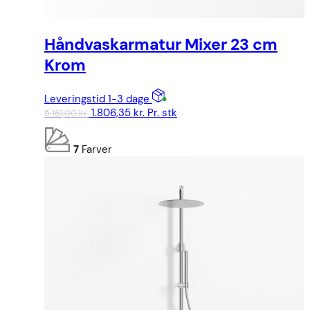
Håndvaskarmatur Mixer 23 cm
Krom
Leveringstid 1-3 dage
Den
Den
1.806,35
kr.
Pr. stk
5.161,00
kr.
oprindelige
aktuelle
pris
pris
7
Farver
var:
er:
5.161,00 kr..
1.806,35 kr..