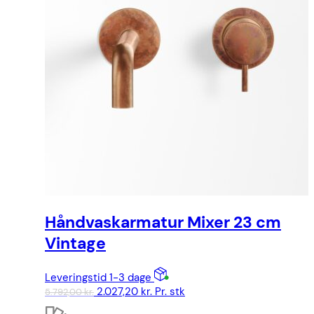
Håndvaskarmatur Mixer 23 cm
Vintage
Leveringstid 1-3 dage
Den
Den
2.027,20
kr.
Pr. stk
5.792,00
kr.
oprindelige
aktuelle