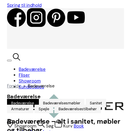
Spring til indhold
Badeværelse
Fliser
Showroom
>
Badeværelse
Forside
Kundecases
Badeværelse
Badeværelse
Badeværelsesmøbler
Sanitet
Armaturer
Spejle
Badeværelsestilbehør
Badeværelse – alt i sanitet, møbler
Showroom
Søg
Kurv
Book
og tilbehør