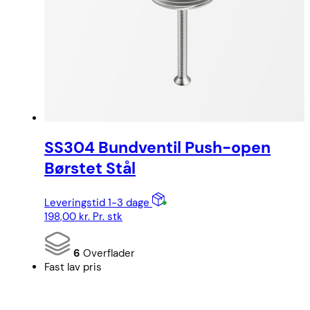
SS304 Bundventil Push-open
Børstet Stål
Leveringstid 1-3 dage
198,00
kr.
Pr. stk
6
Overflader
Fast lav pris