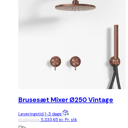
Brusesæt Mixer Ø250 Vintage
Leveringstid 1-3 dage
Den
Den
5.333,65
kr.
Pr. stk
15.239,00
kr.
oprindelige
aktuelle