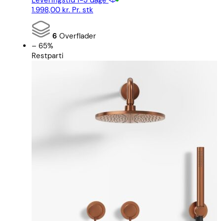
Leveringstid 1-3 dage
1.998,00
kr.
Pr. stk
6
Overflader
– 65%
Restparti