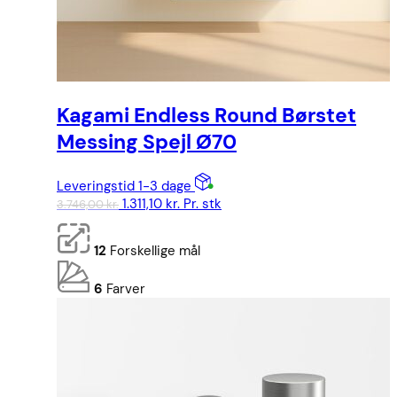
Kagami Endless Round Børstet
Messing Spejl Ø70
Leveringstid 1-3 dage
Den
Den
1.311,10
kr.
Pr. stk
3.746,00
kr.
oprindelige
aktuelle
pris
pris
12
Forskellige mål
var:
er:
3.746,00 kr..
1.311,10 kr..
6
Farver