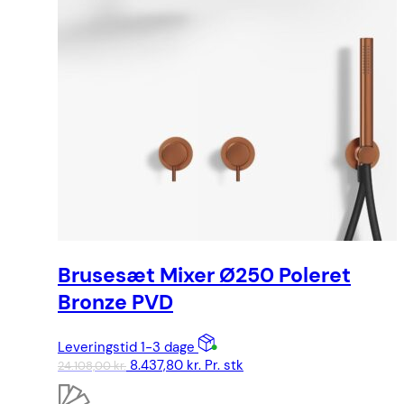
Brusesæt Mixer Ø250 Poleret
Bronze PVD
Leveringstid 1-3 dage
Den
Den
8.437,80
kr.
Pr. stk
24.108,00
kr.
oprindelige
aktuelle
pris
pris