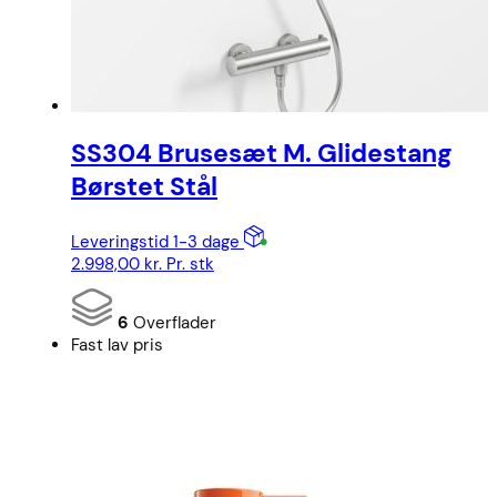
SS304 Brusesæt M. Glidestang
Børstet Stål
Leveringstid 1-3 dage
2.998,00
kr.
Pr. stk
6
Overflader
Fast lav pris