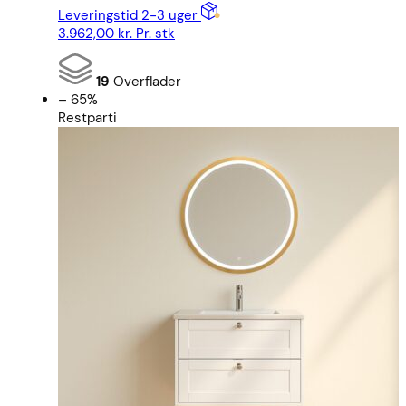
Leveringstid 2-3 uger
3.962,00
kr.
Pr. stk
19
Overflader
– 65%
Restparti