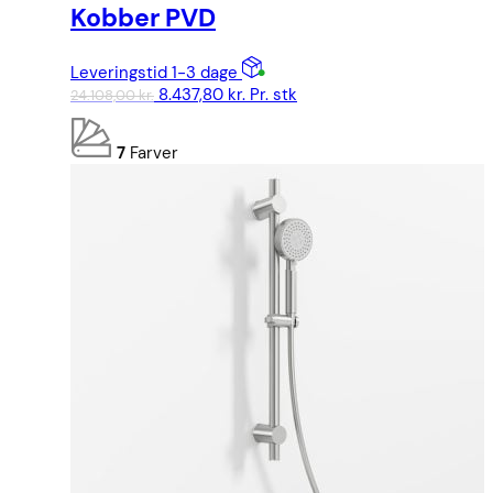
Kobber PVD
Leveringstid 1-3 dage
Den
Den
8.437,80
kr.
Pr. stk
24.108,00
kr.
oprindelige
aktuelle
pris
pris
7
Farver
var:
er:
24.108,00 kr..
8.437,80 kr..