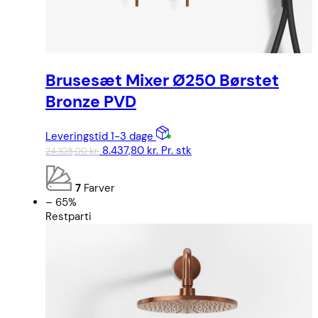
Brusesæt Mixer Ø250 Børstet
Bronze PVD
Leveringstid 1-3 dage
Den
Den
8.437,80
kr.
Pr. stk
24.108,00
kr.
oprindelige
aktuelle
pris
pris
7
Farver
var:
er:
– 65%
24.108,00 kr..
8.437,80 kr..
Restparti