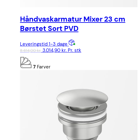
Håndvaskarmatur Mixer 23 cm
Børstet Sort PVD
Leveringstid 1-3 dage
Den
Den
3.014,90
kr.
Pr. stk
8.614,00
kr.
oprindelige
aktuelle
pris
pris
7
Farver
var:
er:
8.614,00 kr..
3.014,90 kr..