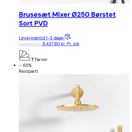
Brusesæt Mixer Ø250 Børstet
Sort PVD
Leveringstid 1-3 dage
Den
Den
8.437,80
kr.
Pr. stk
24.108,00
kr.
oprindelige
aktuelle
pris
pris
7
Farver
var:
er:
– 65%
24.108,00 kr..
8.437,80 kr..
Restparti