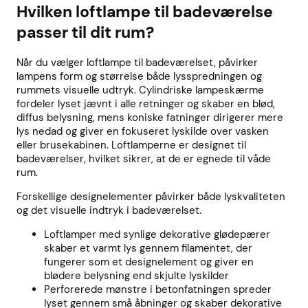
Hvilken loftlampe til badeværelse
passer til dit rum?
Når du vælger loftlampe til badeværelset, påvirker
lampens form og størrelse både lysspredningen og
rummets visuelle udtryk. Cylindriske lampeskærme
fordeler lyset jævnt i alle retninger og skaber en blød,
diffus belysning, mens koniske fatninger dirigerer mere
lys nedad og giver en fokuseret lyskilde over vasken
eller brusekabinen. Loftlamperne er designet til
badeværelser, hvilket sikrer, at de er egnede til våde
rum.
Forskellige designelementer påvirker både lyskvaliteten
og det visuelle indtryk i badeværelset.
Loftlamper med synlige dekorative glødepærer
skaber et varmt lys gennem filamentet, der
fungerer som et designelement og giver en
blødere belysning end skjulte lyskilder
Perforerede mønstre i betonfatningen spreder
lyset gennem små åbninger og skaber dekorative