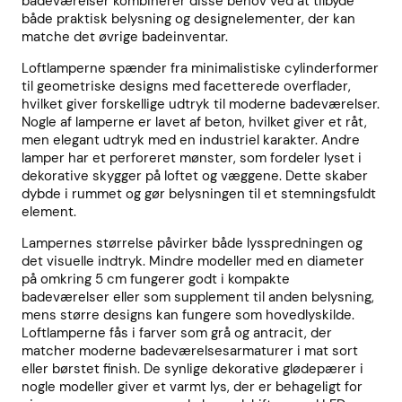
badeværelser kombinerer disse behov ved at tilbyde
både praktisk belysning og designelementer, der kan
matche det øvrige badeinventar.
Loftlamperne spænder fra minimalistiske cylinderformer
til geometriske designs med facetterede overflader,
hvilket giver forskellige udtryk til moderne badeværelser.
Nogle af lamperne er lavet af beton, hvilket giver et råt,
men elegant udtryk med en industriel karakter. Andre
lamper har et perforeret mønster, som fordeler lyset i
dekorative skygger på loftet og væggene. Dette skaber
dybde i rummet og gør belysningen til et stemningsfuldt
element.
Lampernes størrelse påvirker både lysspredningen og
det visuelle indtryk. Mindre modeller med en diameter
på omkring 5 cm fungerer godt i kompakte
badeværelser eller som supplement til anden belysning,
mens større designs kan fungere som hovedlyskilde.
Loftlamperne fås i farver som grå og antracit, der
matcher moderne badeværelsesarmaturer i mat sort
eller børstet finish. De synlige dekorative glødepærer i
nogle modeller giver et varmt lys, der er behageligt for