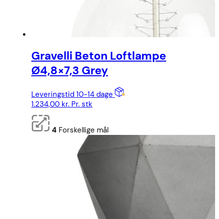
Gravelli Beton Loftlampe
Ø4,8×7,3 Grey
Leveringstid 10-14 dage
1.234,00
kr.
Pr. stk
4
Forskellige mål