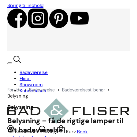
Spring til indhold
Badeværelse
Fliser
Showroom
>
>
>
Forside
Badeværelse
Badeværelsestilbehør
Kundecases
Belysning
Belysning
Belysning – få de rigtige lamper til
dit badeværelse
Showroom
Søg
Kurv
Book