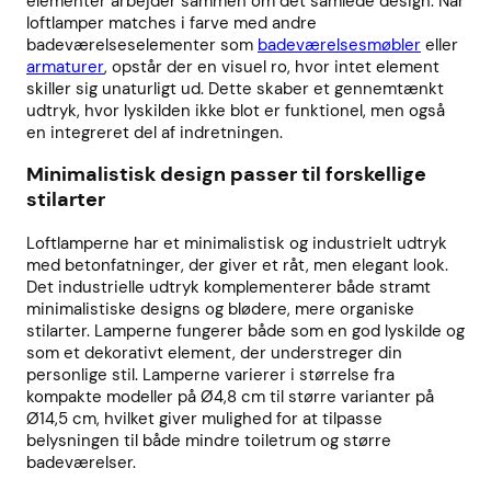
elementer arbejder sammen om det samlede design. Når
loftlamper matches i farve med andre
badeværelseselementer som
badeværelsesmøbler
eller
armaturer
, opstår der en visuel ro, hvor intet element
skiller sig unaturligt ud. Dette skaber et gennemtænkt
udtryk, hvor lyskilden ikke blot er funktionel, men også
en integreret del af indretningen.
Minimalistisk design passer til forskellige
stilarter
Loftlamperne har et minimalistisk og industrielt udtryk
med betonfatninger, der giver et råt, men elegant look.
Det industrielle udtryk komplementerer både stramt
minimalistiske designs og blødere, mere organiske
stilarter. Lamperne fungerer både som en god lyskilde og
som et dekorativt element, der understreger din
personlige stil. Lamperne varierer i størrelse fra
kompakte modeller på Ø4,8 cm til større varianter på
Ø14,5 cm, hvilket giver mulighed for at tilpasse
belysningen til både mindre toiletrum og større
badeværelser.