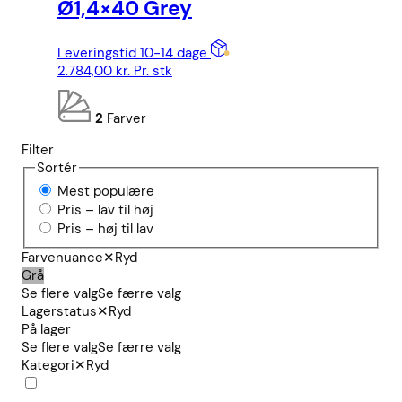
Ø1,4×40 Grey
Leveringstid 10-14 dage
2.784,00
kr.
Pr. stk
2
Farver
Filter
Sortér
Mest populære
Pris – lav til høj
Pris – høj til lav
Farvenuance
✕
Ryd
Grå
Se flere valg
Se færre valg
Lagerstatus
✕
Ryd
På lager
Se flere valg
Se færre valg
Kategori
✕
Ryd