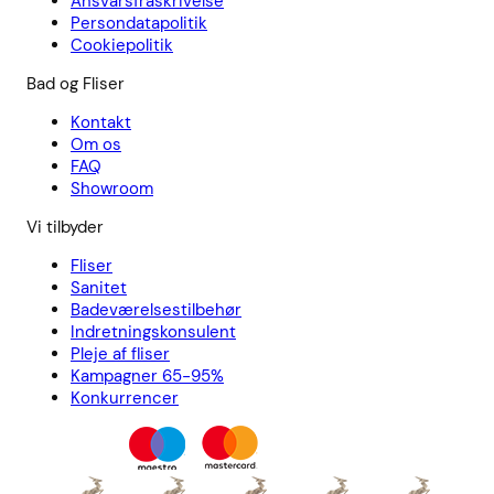
Ansvarsfraskrivelse
Persondatapolitik
Cookiepolitik
Bad og Fliser
Kontakt
Om os
FAQ
Showroom
Vi tilbyder
Fliser
Sanitet
Badeværelsestilbehør
Indretningskonsulent
Pleje af fliser
Kampagner 65-95%
Konkurrencer