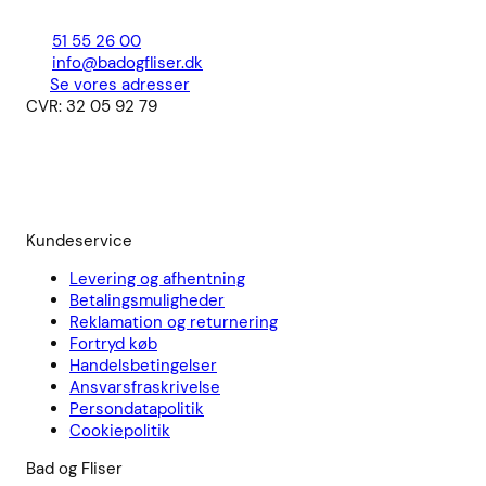
51 55 26 00
info@badogfliser.dk
Se vores adresser
CVR: 32 05 92 79
Kundeservice
Levering og afhentning
Betalingsmuligheder
Reklamation og returnering
Fortryd køb
Handelsbetingelser
Ansvarsfraskrivelse
Persondatapolitik
Cookiepolitik
Bad og Fliser