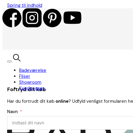
Spring til indhold
Badeværelse
Fliser
Showroom
Kundecases
Fortryd dit køb
Har du fortrudt dit køb
online
? Udfyld venligst formularen he
Navn