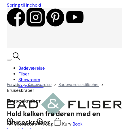
Spring til indhold
Badeværelse
Fliser
Showroom
>
>
>
Forside
Badeværelse
Badeværelsestilbehør
Kundecases
Bruseskraber
Bruseskraber
Hold kalken fra døren med en
bruseskraber
Showroom
Søg
Kurv
Book