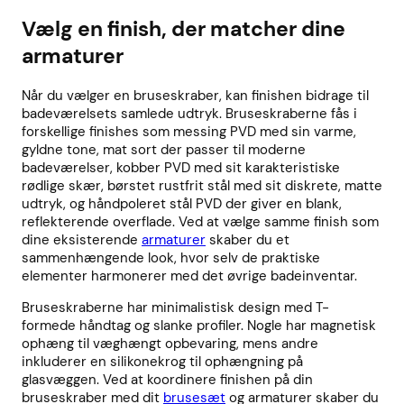
Vælg en finish, der matcher dine
armaturer
Når du vælger en bruseskraber, kan finishen bidrage til
badeværelsets samlede udtryk. Bruseskraberne fås i
forskellige finishes som messing PVD med sin varme,
gyldne tone, mat sort der passer til moderne
badeværelser, kobber PVD med sit karakteristiske
rødlige skær, børstet rustfrit stål med sit diskrete, matte
udtryk, og håndpoleret stål PVD der giver en blank,
reflekterende overflade. Ved at vælge samme finish som
dine eksisterende
armaturer
skaber du et
sammenhængende look, hvor selv de praktiske
elementer harmonerer med det øvrige badeinventar.
Bruseskraberne har minimalistisk design med T-
formede håndtag og slanke profiler. Nogle har magnetisk
ophæng til væghængt opbevaring, mens andre
inkluderer en silikonekrog til ophængning på
glasvæggen. Ved at koordinere finishen på din
bruseskraber med dit
brusesæt
og armaturer skaber du