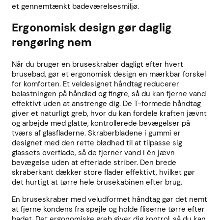
et gennemtænkt badeværelsesmiljø.
Ergonomisk design gør daglig
rengøring nem
Når du bruger en bruseskraber dagligt efter hvert
brusebad, gør et ergonomisk design en mærkbar forskel
for komforten. Et veldesignet håndtag reducerer
belastningen på håndled og fingre, så du kan fjerne vand
effektivt uden at anstrenge dig. De T-formede håndtag
giver et naturligt greb, hvor du kan fordele kraften jævnt
og arbejde med glatte, kontrollerede bevægelser på
tværs af glasfladerne. Skraberbladene i gummi er
designet med den rette blødhed til at tilpasse sig
glassets overflade, så de fjerner vand i én jævn
bevægelse uden at efterlade striber. Den brede
skraberkant dækker store flader effektivt, hvilket gør
det hurtigt at tørre hele brusekabinen efter brug.
En bruseskraber med veludformet håndtag gør det nemt
at fjerne kondens fra spejle og holde fliserne tørre efter
badet. Det ergonomiske greb giver dig kontrol, så du kan