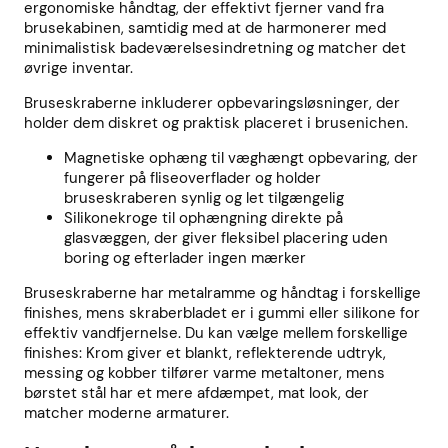
ergonomiske håndtag, der effektivt fjerner vand fra
brusekabinen, samtidig med at de harmonerer med
minimalistisk badeværelsesindretning og matcher det
øvrige inventar.
Bruseskraberne inkluderer opbevaringsløsninger, der
holder dem diskret og praktisk placeret i brusenichen.
Magnetiske ophæng til væghængt opbevaring, der
fungerer på fliseoverflader og holder
bruseskraberen synlig og let tilgængelig
Silikonekroge til ophængning direkte på
glasvæggen, der giver fleksibel placering uden
boring og efterlader ingen mærker
Bruseskraberne har metalramme og håndtag i forskellige
finishes, mens skraberbladet er i gummi eller silikone for
effektiv vandfjernelse. Du kan vælge mellem forskellige
finishes: Krom giver et blankt, reflekterende udtryk,
messing og kobber tilfører varme metaltoner, mens
børstet stål har et mere afdæmpet, mat look, der
matcher moderne armaturer.