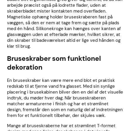
arbejde præcist også på lodrette flader, uden at
skraberbladet mister kontakten med overfladen.
Magnetiske ophæng holder bruseskraberen fast på
væggen, så den er nem at tage frem og sætte på plads
med én hånd. Silikonekroge kan hænges over kanten af
glasvæggen uden at efterlade mærker, hvilket sikrer, at
din skraber til badeværelset altid er lige ved hånden og
klar til brug.
Bruseskraber som funktionel
dekoration
En bruseskraber kan være mere end blot et praktisk
redskab til at fjerne vand fra glasset. Med sin synlige
placering i brusekabinen bliver den en del af det visuelle
indtryk, du møder hver dag. Når bruseskraberen
matcher armaturerne i finish og har et strømlinet
design, fremstår den som en naturlig del af indretningen
frem for et funktionelt tilbehør, der skjules væk.
Mange af bruseskraberne har et strømlinet T-formet