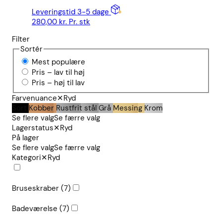
Leveringstid 3-5 dage
280,00
kr.
Pr. stk
Filter
Sortér
Mest populære
Pris – lav til høj
Pris – høj til lav
Farvenuance
✕
Ryd
Sort
Kobber
Rustfrit stål
Grå
Messing
Krom
Se flere valg
Se færre valg
Lagerstatus
✕
Ryd
På lager
Se flere valg
Se færre valg
Kategori
✕
Ryd
Bruseskraber
(7)
Badeværelse
(7)