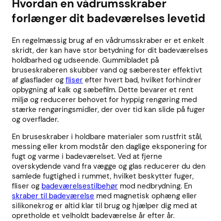
Hvordan en vådrumsskraber
forlænger dit badeværelses levetid
En regelmæssig brug af en vådrumsskraber er et enkelt
skridt, der kan have stor betydning for dit badeværelses
holdbarhed og udseende. Gummibladet på
bruseskraberen skubber vand og sæberester effektivt
af glasflader og
fliser
efter hvert bad, hvilket forhindrer
opbygning af kalk og sæbefilm. Dette bevarer et rent
miljø og reducerer behovet for hyppig rengøring med
stærke rengøringsmidler, der over tid kan slide på fuger
og overflader.
En bruseskraber i holdbare materialer som rustfrit stål,
messing eller krom modstår den daglige eksponering for
fugt og varme i badeværelset. Ved at fjerne
overskydende vand fra vægge og glas reducerer du den
samlede fugtighed i rummet, hvilket beskytter fuger,
fliser og
badeværelsestilbehør
mod nedbrydning. En
skraber til badeværelse
med magnetisk ophæng eller
silikonekrog er altid klar til brug og hjælper dig med at
opretholde et velholdt badeværelse år efter år.