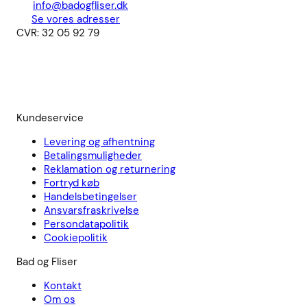
info@badogfliser.dk
Se vores adresser
CVR: 32 05 92 79
Kundeservice
Levering og afhentning
Betalingsmuligheder
Reklamation og returnering
Fortryd køb
Handelsbetingelser
Ansvarsfraskrivelse
Persondatapolitik
Cookiepolitik
Bad og Fliser
Kontakt
Om os