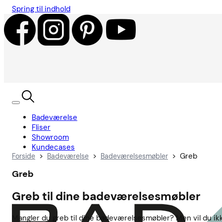
Spring til indhold
Badeværelse
Fliser
Showroom
Kundecases
>
>
>
Greb
Forside
Badeværelse
Badeværelsesmøbler
Greb
Greb til dine badeværelsesmøbler
Mangler du greb til dine badeværelsesmøbler? Men vil du ikk