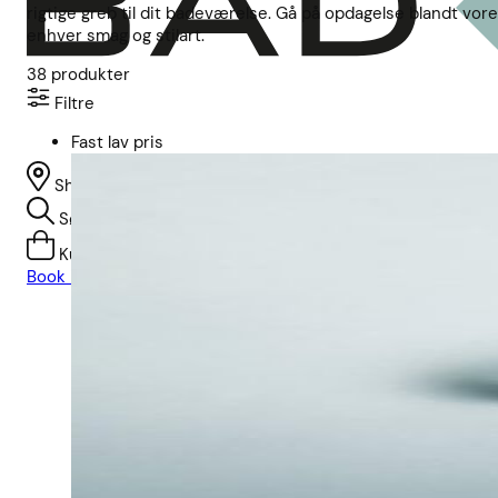
rigtige greb til dit badeværelse. Gå på opdagelse blandt vores
enhver smag og stilart.
38
produkter
Filtre
Fast lav pris
Showroom
Søg
Kurv
Book indretningskonsulent