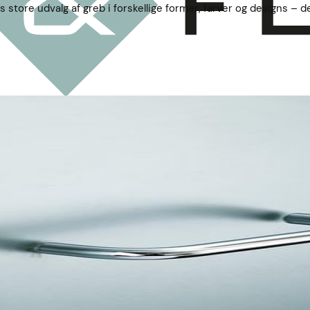
 store udvalg af greb i forskellige former, farver og designs – d