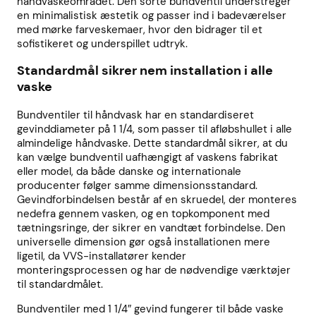
håndvaskeområdet. Den sorte bundventil understreger
en minimalistisk æstetik og passer ind i badeværelser
med mørke farveskemaer, hvor den bidrager til et
sofistikeret og underspillet udtryk.
Standardmål sikrer nem installation i alle
vaske
Bundventiler til håndvask har en standardiseret
gevinddiameter på 1 1/4, som passer til afløbshullet i alle
almindelige håndvaske. Dette standardmål sikrer, at du
kan vælge bundventil uafhængigt af vaskens fabrikat
eller model, da både danske og internationale
producenter følger samme dimensionsstandard.
Gevindforbindelsen består af en skruedel, der monteres
nedefra gennem vasken, og en topkomponent med
tætningsringe, der sikrer en vandtæt forbindelse. Den
universelle dimension gør også installationen mere
ligetil, da VVS-installatører kender
monteringsprocessen og har de nødvendige værktøjer
til standardmålet.
Bundventiler med 1 1/4″ gevind fungerer til både vaske