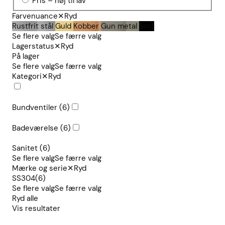
Pris – høj til lav
Farvenuance
✕
Ryd
Rustfrit stål
Guld
Kobber
Gun metal
Sort
Se flere valg
Se færre valg
Lagerstatus
✕
Ryd
På lager
Se flere valg
Se færre valg
Kategori
✕
Ryd
Bundventiler
(6)
Badeværelse
(6)
Sanitet
(6)
Se flere valg
Se færre valg
Mærke og serie
✕
Ryd
SS304
(6)
Se flere valg
Se færre valg
Ryd alle
Vis resultater