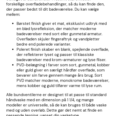
forskellige overfladebehandlinger, så du kan finde den,
der passer bedst til dit badeværelse. Du kan vælge
mellem:
Børstet finish giver et mat, eksklusivt udtryk med
en blød lysrefleksion, der matcher moderne
badeværelser med sort eller gunmetal armatur.
Overfladen skjuler fingeraftryk og vandpletter
bedre end polerede varianter.
Poleret finish skaber en blank, spejlende overflade,
der reflekterer lyset og passer til klassiske
badeværelser med krom-armaturer og lyse fliser.
PVD-belægning i farver som sort, gunmetal, kobber
eller guld giver en særligt hårdfør overflade, som
bevarer sin farve gennem mange års brug. Sort
PVD matcher moderne, monokrome badeværelser,
mens kobber og guld tilfører varme til lyse rum.
Alle bundventilerne er designet til at passe til standard
håndvaske med en dimension på 1 1/4, og mange
modeller er universelle, så de kan bruges til både vaske
med og uden overløb. Dette gør det nemt at finde en
passende løsning, uanset din vasketype.