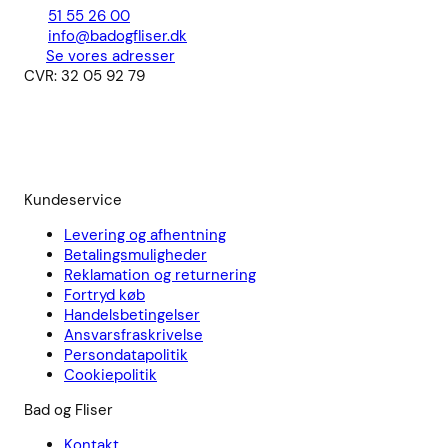
51 55 26 00
info@badogfliser.dk
Se vores adresser
CVR: 32 05 92 79
Kundeservice
Levering og afhentning
Betalingsmuligheder
Reklamation og returnering
Fortryd køb
Handelsbetingelser
Ansvarsfraskrivelse
Persondatapolitik
Cookiepolitik
Bad og Fliser
Kontakt