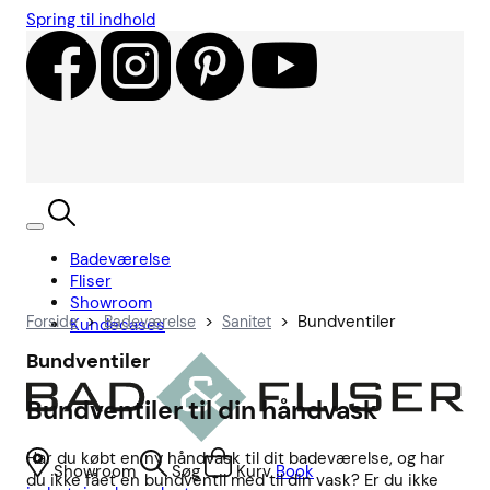
Spring til indhold
Badeværelse
Fliser
Showroom
>
>
>
Bundventiler
Forside
Badeværelse
Sanitet
Kundecases
Bundventiler
Bundventiler til din håndvask
Har du købt en ny håndvask til dit badeværelse, og har
Showroom
Søg
Kurv
Book
du ikke fået en bundventil med til din vask? Er du ikke