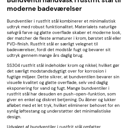
Bundventil håndvask i rustfrit stål til
moderne badeværelser
Bundventiler i rustfrit stål kombinerer et minimalistisk
udtryk med robust funktionalitet. Materialets naturlige
sølvgrå farve og glatte overflade skaber et moderne look,
der matcher de fleste armaturer i krom, børstet stål eller
PVD-finish. Rustfrit stål er særligt velegnet til
badeværelser, fordi det modstår fugt og bevarer sit
udtryk gennem mange års daglig brug.
SS304 rustfrit stål indeholder krom og nikkel, hvilket gør
det særligt modstandsdygtigt over for korrosion i
fugtige miljøer. Dette sikrer, at bundventilen bevarer sin
visuelle kvalitet og glatte overflade, selv ved daglig
eksponering for vand og fugt. Mange bundventiler i
rustfrit stål har desuden en push-open-funktion, som
giver en enkel og diskret betjening. Du åbner og lukker
afløbet med et let tryk, hvilket eliminerer behovet for en
synlig løftestang og understøtter det minimalistiske
design.
Udvalget af bundventiler i rustfrit stål omfatter