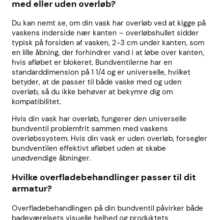
med eller uden overløb?
Du kan nemt se, om din vask har overløb ved at kigge på
vaskens inderside nær kanten – overløbshullet sidder
typisk på forsiden af vasken, 2-3 cm under kanten, som
en lille åbning, der forhindrer vand i at løbe over kanten,
hvis afløbet er blokeret. Bundventilerne har en
standarddimension på 1 1/4 og er universelle, hvilket
betyder, at de passer til både vaske med og uden
overløb, så du ikke behøver at bekymre dig om
kompatibilitet.
Hvis din vask har overløb, fungerer den universelle
bundventil problemfrit sammen med vaskens
overløbssystem. Hvis din vask er uden overløb, forsegler
bundventilen effektivt afløbet uden at skabe
unødvendige åbninger.
Hvilke overfladebehandlinger passer til dit
armatur?
Overfladebehandlingen på din bundventil påvirker både
badeværelsets visuelle helhed og produktets