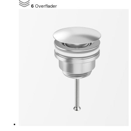
6
Overflader