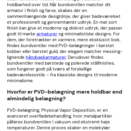
holdbarhed over tid. Når bundventilen matcher dit
armatur i finish og farve, skabes der en
sammenhængende designlinje, der giver badeværelset
et professionelt og gennemtænkt udtryk. En mat sort
finish kan give et moderne og diskret udtryk, der passer
godt til mørke
armaturer
og minimalistiske designs. For
dem, der foretrækker et varmere, mere eksklusivt look,
findes bundventiler med PVD-belægninger i børstet
kobber eller børstet guld, der elegant matcher messing-
lignende
håndvaskarmaturer
. Derudover findes
bundventiler med børstede og polerede stålfinishes,
som fungerer godt på tværs af forskellige
badeværelsesstile – fra klassiske designs til moderne
minimalisme.
Hvorfor er PVD-belægning mere holdbar end
almindelig belægning?
PVD-belægning, Physical Vapor Deposition, er en
avanceret overfladebehandling, hvor metalpartikler
påføres bundventilen i vakuum ved ekstremt høje
temperaturer. Denne proces skaber en molekylær