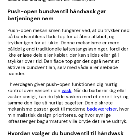
Push-open bundventil håndvask gør
betjeningen nem
Push-open mekanismen fungerer ved, at du trykker ned
på bundventilens flade top for at åbne afløbet, og
trykker igen for at lukke. Denne mekanisme er mere
pålidelig end traditionelle løftestangsløsninger, fordi der
ikke er løse dele eller kabler, der kan slides eller gå i
stykker over tid. Den flade top gør det også nemt at
aktivere bundventilen, selv med våde eller sæbede
hænder.
I hverdagen giver push-open funktionen dig hurtig
kontrol over vandet i din
vask
. Når du barberer dig eller
vasker ansigt, kan du fylde vasken med et enkelt tryk og
tømme den lige så hurtigt bagefter. Den diskrete
mekanisme passer godt til moderne
badeværelser
, hvor
minimalistisk design prioriteres, og hvor synlige
løftestænger bag armaturet ville bryde det rene udtryk.
Hvordan vælger du bundventil til håndvask