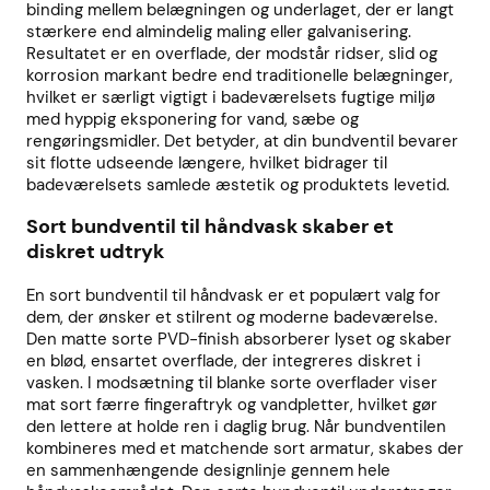
binding mellem belægningen og underlaget, der er langt
stærkere end almindelig maling eller galvanisering.
Resultatet er en overflade, der modstår ridser, slid og
korrosion markant bedre end traditionelle belægninger,
hvilket er særligt vigtigt i badeværelsets fugtige miljø
med hyppig eksponering for vand, sæbe og
rengøringsmidler. Det betyder, at din bundventil bevarer
sit flotte udseende længere, hvilket bidrager til
badeværelsets samlede æstetik og produktets levetid.
Sort bundventil til håndvask skaber et
diskret udtryk
En sort bundventil til håndvask er et populært valg for
dem, der ønsker et stilrent og moderne badeværelse.
Den matte sorte PVD-finish absorberer lyset og skaber
en blød, ensartet overflade, der integreres diskret i
vasken. I modsætning til blanke sorte overflader viser
mat sort færre fingeraftryk og vandpletter, hvilket gør
den lettere at holde ren i daglig brug. Når bundventilen
kombineres med et matchende sort armatur, skabes der
en sammenhængende designlinje gennem hele