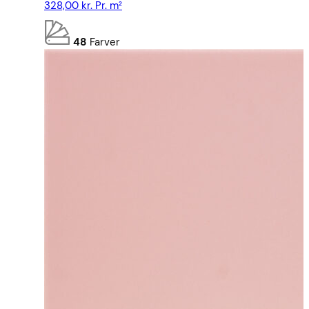
328,00
kr.
Pr. m²
48
Farver