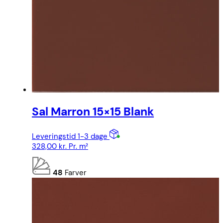
Sal Marron 15×15 Blank
Leveringstid 1-3 dage
328,00
kr.
Pr. m²
48
Farver