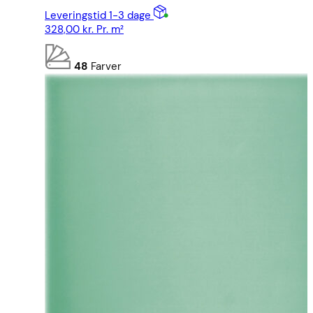
Leveringstid 1-3 dage
328,00
kr.
Pr. m²
48
Farver