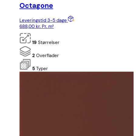
Octagone
Leveringstid 3-5 dage
688,00
kr.
Pr. m²
19
Størrelser
2
Overflader
5
Typer