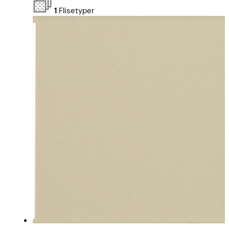
1
Flisetyper