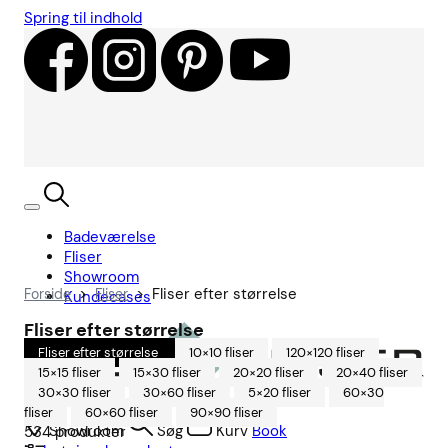
Spring til indhold
Badeværelse
Fliser
Showroom
>
>
Fliser efter størrelse
Forside
Fliser
Kundecases
Fliser efter størrelse
Fliser efter størrelse
10×10 fliser
120×120 fliser
15×15 fliser
15×30 fliser
20×20 fliser
20×40 fliser
30×30 fliser
30×60 fliser
5×20 fliser
60×30
fliser
60×60 fliser
90×90 fliser
Showroom
Søg
Kurv
Book
534
produkter