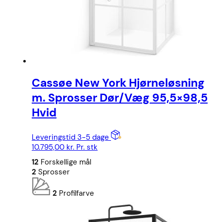
Cassøe New York Hjørneløsning
m. Sprosser Dør/Væg 95,5×98,5
Hvid
Leveringstid 3-5 dage
10.795,00
kr.
Pr. stk
12
Forskellige mål
2
Sprosser
2
Profilfarve