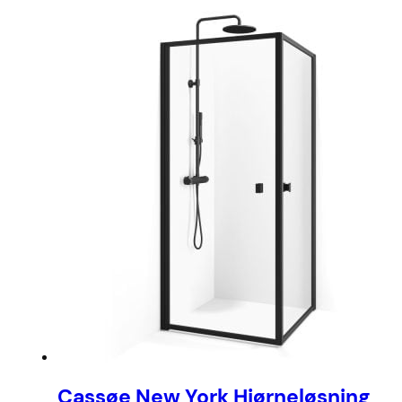
Cassøe New York Hjørneløsning