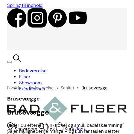
Spring til indhold
Badeværelse
Fliser
Showroom
>
>
>
Brusevægge
Forside
Badeværelse
Sanitet
Kundecases
Brusevægge
Brusevægge
Leder du efter en funktionel og smuk badafskærmning?
Showroom
Søg
Kurv
Book
Så er mulighederne mange – og kun fantasien sætter