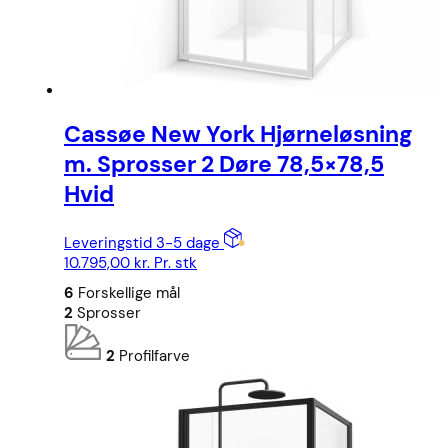
Cassøe New York Hjørneløsning
m. Sprosser 2 Døre 78,5×78,5
Hvid
Leveringstid 3-5 dage
10.795,00
kr.
Pr. stk
6
Forskellige mål
2
Sprosser
2
Profilfarve