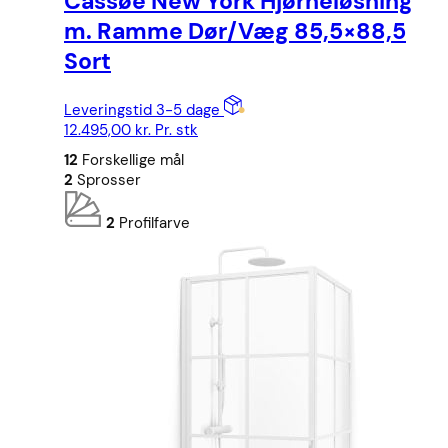
Cassøe New York Hjørneløsning
m. Ramme Dør/Væg 85,5×88,5
Sort
Leveringstid 3-5 dage
12.495,00
kr.
Pr. stk
12
Forskellige mål
2
Sprosser
2
Profilfarve