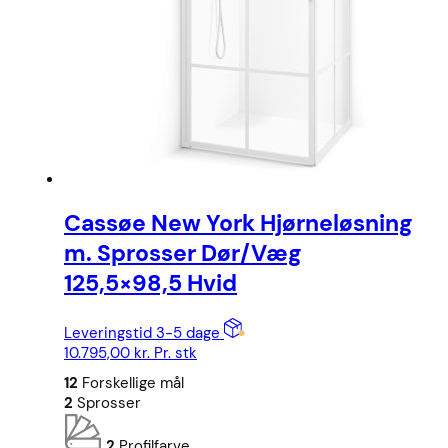
Cassøe New York Hjørneløsning
m. Sprosser Dør/Væg
125,5×98,5 Hvid
Leveringstid 3-5 dage
10.795,00
kr.
Pr. stk
12
Forskellige mål
2
Sprosser
2
Profilfarve