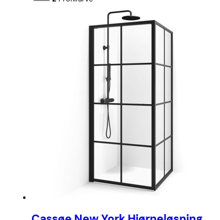
Cassøe New York Hjørneløsning