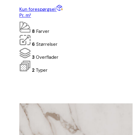
Kun forespørgsel
Pr. m²
8
Farver
6
Størrelser
3
Overflader
2
Typer