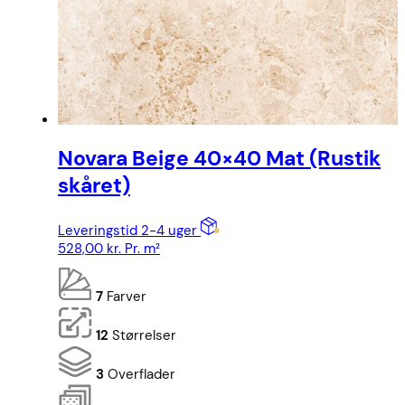
Novara Beige 40×40 Mat (Rustik
skåret)
Leveringstid 2-4 uger
528,00
kr.
Pr. m²
7
Farver
12
Størrelser
3
Overflader