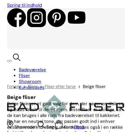
Spring til indhold
Badeværelse
Fliser
Showroom
>
>
>
Beige fliser
Forside
Fliser
Fliser efter farve
Kundecases
Beige fliser
Beige fliser er et godt valg for dem, der søger en diskret
og tidløs finish til deres hjem. Disse fliser er alsidige, så
de kan bruges i alle rum, fra badeværelset til køkkenet.
De har en neutral tone, der passer godt ind i enhver
Showroom
Søg
Kurv
Book
eksisterende indretning, men de findes også i en række