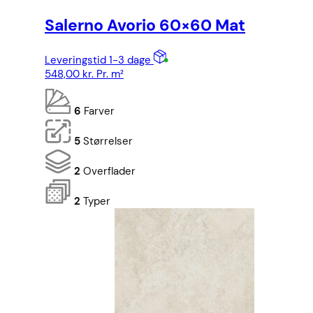
Salerno Avorio 60×60 Mat
Leveringstid 1-3 dage
548,00
kr.
Pr. m²
6
Farver
5
Størrelser
2
Overflader
2
Typer