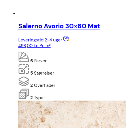
Salerno Avorio 30×60 Mat
Leveringstid 2-4 uger
498,00
kr.
Pr. m²
6
Farver
5
Størrelser
2
Overflader
2
Typer