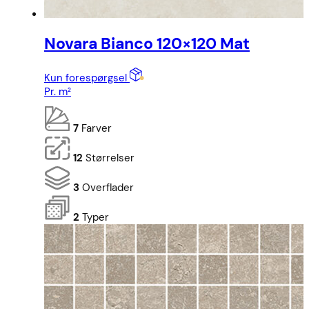
Novara Bianco 120×120 Mat
Kun forespørgsel
Pr. m²
7
Farver
12
Størrelser
3
Overflader
2
Typer