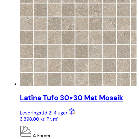
Latina Tufo 30×30 Mat Mosaik
Leveringstid 2-4 uger
3.398,00
kr.
Pr. m²
4
Farver