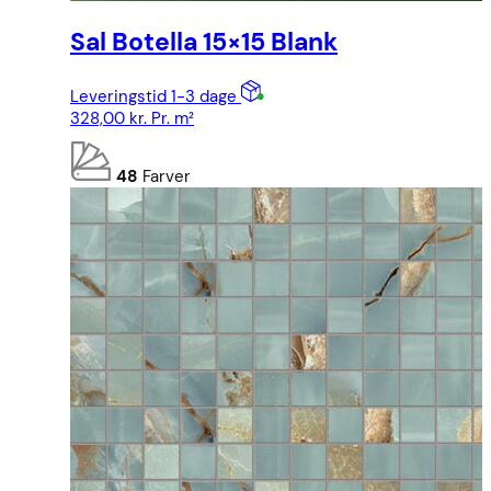
Sal Botella 15×15 Blank
Leveringstid 1-3 dage
328,00
kr.
Pr. m²
48
Farver