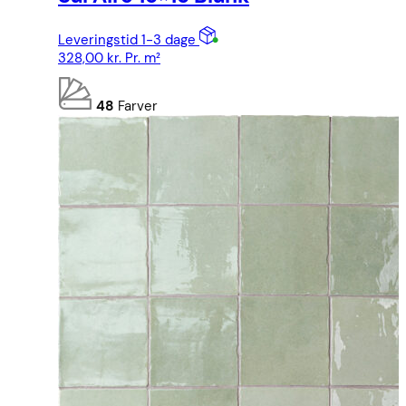
Leveringstid 1-3 dage
328,00
kr.
Pr. m²
48
Farver