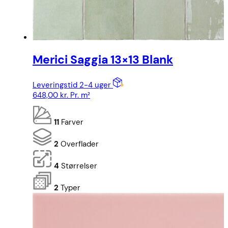
Merici Saggia 13×13 Blank
Leveringstid 2-4 uger
648,00
kr.
Pr. m²
11
Farver
2
Overflader
4
Størrelser
2
Typer