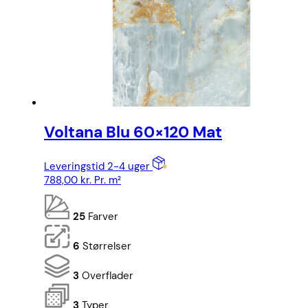
Voltana Blu 60×120 Mat
Leveringstid 2-4 uger
788,00
kr.
Pr. m²
25
Farver
6
Størrelser
3
Overflader
3
Typer