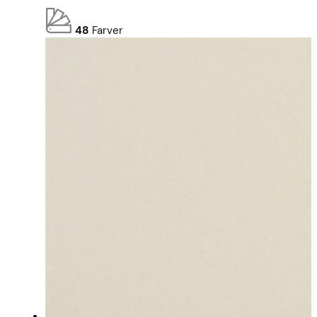
48
Farver