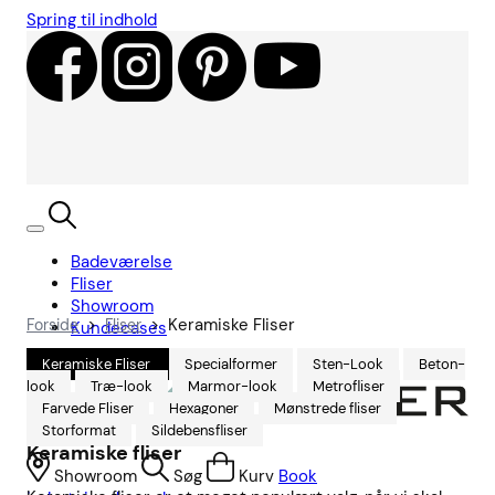
Spring til indhold
Badeværelse
Fliser
Showroom
>
>
Keramiske Fliser
Forside
Fliser
Kundecases
Keramiske Fliser
Specialformer
Sten-Look
Beton-
look
Træ-look
Marmor-look
Metrofliser
Farvede Fliser
Hexagoner
Mønstrede fliser
Storformat
Sildebensfliser
Keramiske fliser
Showroom
Søg
Kurv
Book