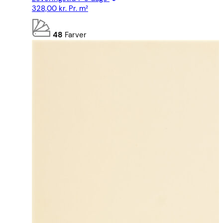
328,00
kr.
Pr. m²
48
Farver