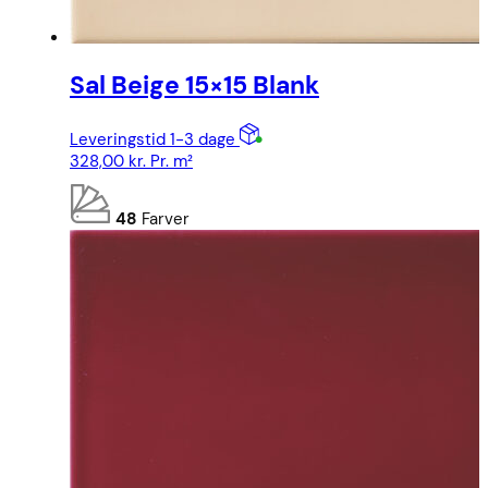
Sal Beige 15×15 Blank
Leveringstid 1-3 dage
328,00
kr.
Pr. m²
48
Farver