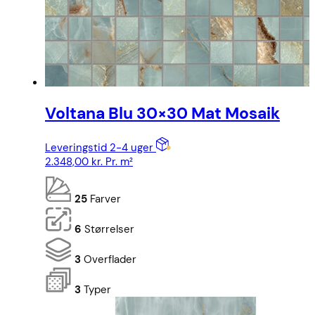
Voltana Blu 30×30 Mat Mosaik
Leveringstid 2-4 uger
2.348,00
kr.
Pr. m²
25
Farver
6
Størrelser
3
Overflader
3
Typer