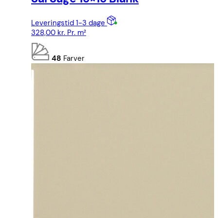
Leveringstid 1-3 dage
328,00
kr.
Pr. m²
48
Farver