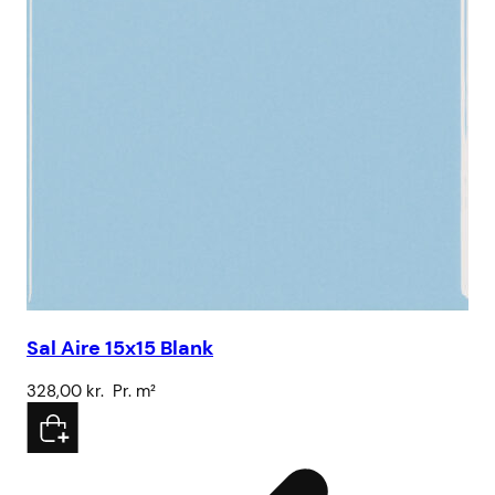
Sal Aire 15x15 Blank
328,00
kr.
Pr. m²