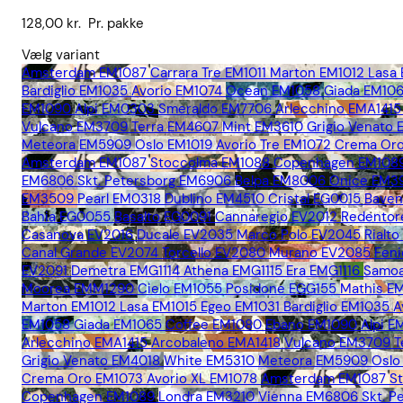
128,00
kr.
Pr. pakke
Vælg variant
Amsterdam EM1087
Carrara Tre EM1011
Marton EM1012
Lasa
Bardiglio EM1035
Avorio EM1074
Ocean EM1058
Giada EM10
EM1090
Alpi EM0303
Smeraldo EM7706
Arlecchino EMA1415
Vulcano EM3709
Terra EM4607
Mint EM3610
Grigio Venato
Meteora EM5909
Oslo EM1019
Avorio Tre EM1072
Crema Oro
Amsterdam EM1087
Stoccolma EM1088
Copenhagen EM108
EM6806
Skt. Petersborg EM6906
Belpa EM8006
Onice EM3
EM3509
Pearl EM0318
Dublino EM4510
Cristal EG0015
Bave
Bahia EG0055
Basalto EG0091
Cannaregio EV2012
Redentor
Casanova EV2016
Ducale EV2035
Marco Polo EV2045
Rialt
Canal Grande EV2074
Torcello EV2080
Murano EV2085
Fen
EV2091
Demetra EMG1114
Athena EMG1115
Era EMG1116
Samoa
Moorea EMM1290
Cielo EM1055
Posidone EGG155
Mathis E
Marton EM1012
Lasa EM1015
Egeo EM1031
Bardiglio EM1035
A
EM1058
Giada EM1065
Coffee EM1080
Ebano EM1090
Alpi 
Arlecchino EMA1415
Arcobaleno EMA1418
Vulcano EM3709
T
Grigio Venato EM4018
White EM5310
Meteora EM5909
Oslo
Crema Oro EM1073
Avorio XL EM1078
Amsterdam EM1087
S
Copenhagen EM1089
Londra EM3210
Vienna EM6806
Skt. 