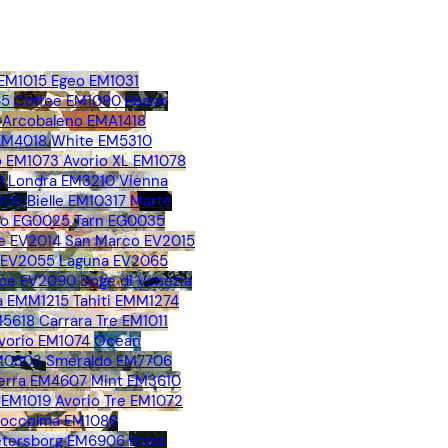
 EM1015
Egeo EM1031
65
Coffee EM1080
Ebano
Arcobaleno EMA1418
 EM4018
White EM5310
 EM1073
Avorio XL EM1078
9
Londra EM3210
Vienna
909
Bielle EM10317
Marte
no EG0025
Tarn EG0035
e EV2014
San Marco EV2015
o EV2055
Laguna EV2065
ice EV2090
Doge di Venezia
 EMM1215
Tahiti EMM1274
M5618
Carrara Tre EM1011
vorio EM1074
Ocean
EM0303
Smeraldo EM7706
erra EM4607
Mint EM3610
 EM1019
Avorio Tre EM1072
toccolma EM1088
Petersborg EM6906
Belpa