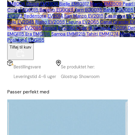
EM8006
Onice EM3909
Bielle EM10317
Marte EM3509
Pearl
Cristal EG0015
Baveno EG0025
Tarn EG0035
Bahia EG0055
EV2012
Redentore EV2014
San Marco EV2015
Casanova EV2
Polo EV2045
Rialto EV2055
Laguna EV2065
Canal Grande E
Murano EV2085
Fenice EV2090
Doge di Venezia EV2091
De
EMG1115
Era EMG1116
Samoa EMM1215
Tahiti EMM1274
Moore
Posidone EGG155
Tilføj til kurv
Bestillingsvare
Se produktet her:
Leveringstid 4-6 uger
Glostrup Showroom
Passer perfekt med