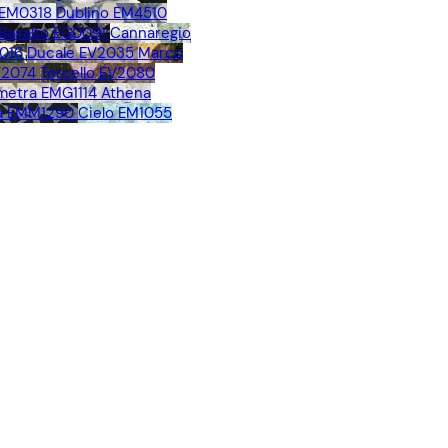
 EM0318
Dublino EM4510
Basalto EG0091
Cannaregio
016
Ducale EV2035
Marco
V2074
Torcello EV2080
metra EMG1114
Athena
a EMM1290
Cielo EM1055