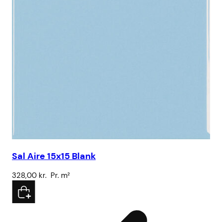
Sal Aire 15x15 Blank
328,00
kr.
Pr. m²