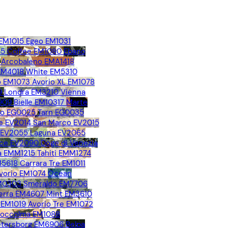
 EM1015
Egeo EM1031
65
Coffee EM1080
Ebano
Arcobaleno EMA1418
 EM4018
White EM5310
 EM1073
Avorio XL EM1078
9
Londra EM3210
Vienna
909
Bielle EM10317
Marte
no EG0025
Tarn EG0035
e EV2014
San Marco EV2015
o EV2055
Laguna EV2065
ice EV2090
Doge di Venezia
 EMM1215
Tahiti EMM1274
M5618
Carrara Tre EM1011
vorio EM1074
Ocean
EM0303
Smeraldo EM7706
erra EM4607
Mint EM3610
 EM1019
Avorio Tre EM1072
toccolma EM1088
Petersborg EM6906
Belpa