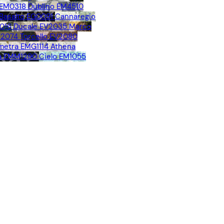
 EM0318
Dublino EM4510
Basalto EG0091
Cannaregio
016
Ducale EV2035
Marco
V2074
Torcello EV2080
metra EMG1114
Athena
a EMM1290
Cielo EM1055