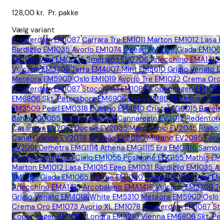
128,00
kr.
Pr. pakke
Vælg variant
Amsterdam EM1087
Carrara Tre EM1011
Marton EM1012
Lasa
Bardiglio EM1035
Avorio EM1074
Ocean EM1058
Giada EM10
EM1090
Alpi EM0303
Smeraldo EM7706
Arlecchino EMA1415
Vulcano EM3709
Terra EM4607
Mint EM3610
Grigio Venato
Meteora EM5909
Oslo EM1019
Avorio Tre EM1072
Crema Oro
Amsterdam EM1087
Stoccolma EM1088
Copenhagen EM108
EM6806
Skt. Petersborg EM6906
Belpa EM8006
Onice EM3
EM3509
Pearl EM0318
Dublino EM4510
Cristal EG0015
Bave
Bahia EG0055
Basalto EG0091
Cannaregio EV2012
Redentor
Casanova EV2016
Ducale EV2035
Marco Polo EV2045
Rialt
Canal Grande EV2074
Torcello EV2080
Murano EV2085
Fen
EV2091
Demetra EMG1114
Athena EMG1115
Era EMG1116
Samoa
Moorea EMM1290
Cielo EM1055
Posidone EGG155
Mathis E
Marton EM1012
Lasa EM1015
Egeo EM1031
Bardiglio EM1035
A
EM1058
Giada EM1065
Coffee EM1080
Ebano EM1090
Alpi 
Arlecchino EMA1415
Arcobaleno EMA1418
Vulcano EM3709
T
Grigio Venato EM4018
White EM5310
Meteora EM5909
Oslo
Crema Oro EM1073
Avorio XL EM1078
Amsterdam EM1087
S
Copenhagen EM1089
Londra EM3210
Vienna EM6806
Skt. 