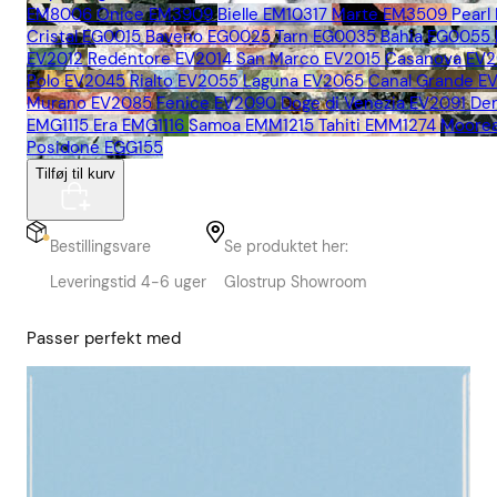
EM8006
Onice EM3909
Bielle EM10317
Marte EM3509
Pearl
Cristal EG0015
Baveno EG0025
Tarn EG0035
Bahia EG0055
EV2012
Redentore EV2014
San Marco EV2015
Casanova EV2
Polo EV2045
Rialto EV2055
Laguna EV2065
Canal Grande E
Murano EV2085
Fenice EV2090
Doge di Venezia EV2091
De
EMG1115
Era EMG1116
Samoa EMM1215
Tahiti EMM1274
Moore
Posidone EGG155
Tilføj til kurv
Bestillingsvare
Se produktet her:
Leveringstid 4-6 uger
Glostrup Showroom
Passer perfekt med