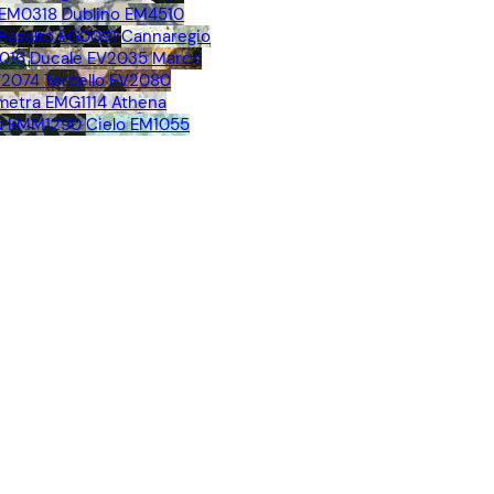
 EM0318
Dublino EM4510
Basalto EG0091
Cannaregio
016
Ducale EV2035
Marco
V2074
Torcello EV2080
metra EMG1114
Athena
a EMM1290
Cielo EM1055