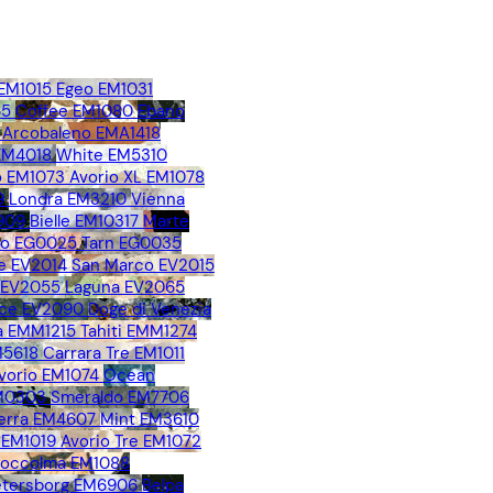
 EM1015
Egeo EM1031
65
Coffee EM1080
Ebano
Arcobaleno EMA1418
 EM4018
White EM5310
 EM1073
Avorio XL EM1078
9
Londra EM3210
Vienna
909
Bielle EM10317
Marte
no EG0025
Tarn EG0035
e EV2014
San Marco EV2015
o EV2055
Laguna EV2065
ice EV2090
Doge di Venezia
 EMM1215
Tahiti EMM1274
M5618
Carrara Tre EM1011
vorio EM1074
Ocean
EM0303
Smeraldo EM7706
erra EM4607
Mint EM3610
 EM1019
Avorio Tre EM1072
toccolma EM1088
Petersborg EM6906
Belpa