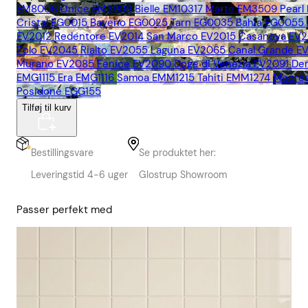
EM8006
Onice EM3909
Bielle EM10317
Marte EM3509
Pearl
Cristal EG0015
Baveno EG0025
Tarn EG0035
Bahia EG0055
EV2012
Redentore EV2014
San Marco EV2015
Casanova EV2
Polo EV2045
Rialto EV2055
Laguna EV2065
Canal Grande E
Murano EV2085
Fenice EV2090
Doge di Venezia EV2091
De
EMG1115
Era EMG1116
Samoa EMM1215
Tahiti EMM1274
Moore
Posidone EGG155
Tilføj til kurv
Bestillingsvare
Se produktet her:
Leveringstid 4-6 uger
Glostrup Showroom
Passer perfekt med