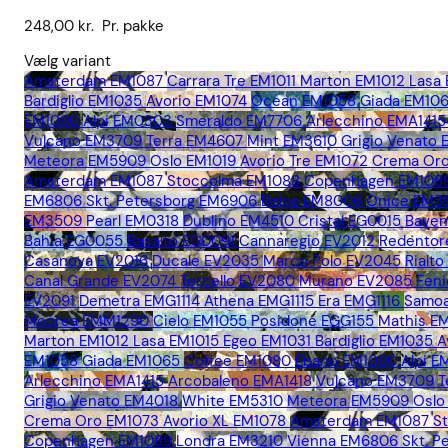
248,00
kr.
Pr. pakke
Vælg variant
Amsterdam EM1087
Carrara Tre EM1011
Marton EM1012
Lasa
Bardiglio EM1035
Avorio EM1074
Ocean EM1058
Giada EM10
EM1090
Alpi EM0303
Smeraldo EM7706
Arlecchino EMA1415
Vulcano EM3709
Terra EM4607
Mint EM3610
Grigio Venato
Meteora EM5909
Oslo EM1019
Avorio Tre EM1072
Crema Oro
Amsterdam EM1087
Stoccolma EM1088
Copenhagen EM108
EM6806
Skt. Petersborg EM6906
Belpa EM8006
Onice EM3
EM3509
Pearl EM0318
Dublino EM4510
Cristal EG0015
Bave
Bahia EG0055
Basalto EG0091
Cannaregio EV2012
Redentor
Casanova EV2016
Ducale EV2035
Marco Polo EV2045
Rialt
Canal Grande EV2074
Torcello EV2080
Murano EV2085
Fen
EV2091
Demetra EMG1114
Athena EMG1115
Era EMG1116
Samoa
Moorea EMM1290
Cielo EM1055
Posidone EGG155
Mathis E
Marton EM1012
Lasa EM1015
Egeo EM1031
Bardiglio EM1035
A
EM1058
Giada EM1065
Coffee EM1080
Ebano EM1090
Alpi 
Arlecchino EMA1415
Arcobaleno EMA1418
Vulcano EM3709
T
Grigio Venato EM4018
White EM5310
Meteora EM5909
Oslo
Crema Oro EM1073
Avorio XL EM1078
Amsterdam EM1087
S
Copenhagen EM1089
Londra EM3210
Vienna EM6806
Skt. 