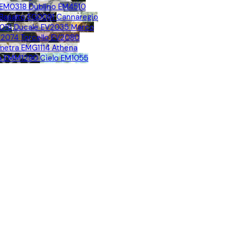
 EM0318
Dublino EM4510
Basalto EG0091
Cannaregio
016
Ducale EV2035
Marco
V2074
Torcello EV2080
metra EMG1114
Athena
a EMM1290
Cielo EM1055