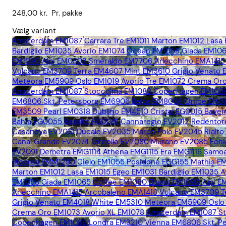
248,00
kr.
Pr. pakke
Vælg variant
Amsterdam EM1087
Carrara Tre EM1011
Marton EM1012
Lasa
Bardiglio EM1035
Avorio EM1074
Ocean EM1058
Giada EM10
EM1090
Alpi EM0303
Smeraldo EM7706
Arlecchino EMA1415
Vulcano EM3709
Terra EM4607
Mint EM3610
Grigio Venato
Meteora EM5909
Oslo EM1019
Avorio Tre EM1072
Crema Oro
Amsterdam EM1087
Stoccolma EM1088
Copenhagen EM108
EM6806
Skt. Petersborg EM6906
Belpa EM8006
Onice EM3
EM3509
Pearl EM0318
Dublino EM4510
Cristal EG0015
Bave
Bahia EG0055
Basalto EG0091
Cannaregio EV2012
Redentor
Casanova EV2016
Ducale EV2035
Marco Polo EV2045
Rialt
Canal Grande EV2074
Torcello EV2080
Murano EV2085
Fen
EV2091
Demetra EMG1114
Athena EMG1115
Era EMG1116
Samoa
Moorea EMM1290
Cielo EM1055
Posidone EGG155
Mathis E
Marton EM1012
Lasa EM1015
Egeo EM1031
Bardiglio EM1035
A
EM1058
Giada EM1065
Coffee EM1080
Ebano EM1090
Alpi 
Arlecchino EMA1415
Arcobaleno EMA1418
Vulcano EM3709
T
Grigio Venato EM4018
White EM5310
Meteora EM5909
Oslo
Crema Oro EM1073
Avorio XL EM1078
Amsterdam EM1087
S
Copenhagen EM1089
Londra EM3210
Vienna EM6806
Skt. 