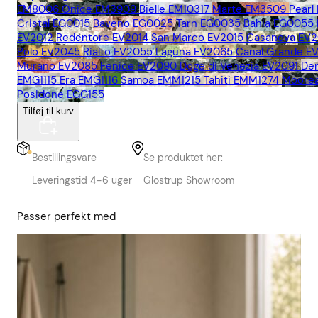
EM8006
Onice EM3909
Bielle EM10317
Marte EM3509
Pearl
Cristal EG0015
Baveno EG0025
Tarn EG0035
Bahia EG0055
EV2012
Redentore EV2014
San Marco EV2015
Casanova EV2
Polo EV2045
Rialto EV2055
Laguna EV2065
Canal Grande E
Murano EV2085
Fenice EV2090
Doge di Venezia EV2091
De
EMG1115
Era EMG1116
Samoa EMM1215
Tahiti EMM1274
Moore
Posidone EGG155
Tilføj til kurv
Bestillingsvare
Se produktet her:
Leveringstid 4-6 uger
Glostrup Showroom
Passer perfekt med