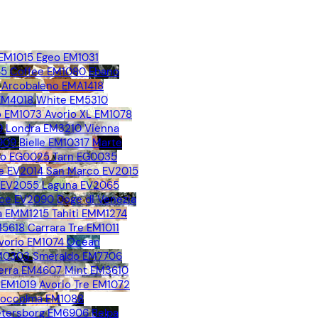
 EM1015
Egeo EM1031
65
Coffee EM1080
Ebano
Arcobaleno EMA1418
 EM4018
White EM5310
 EM1073
Avorio XL EM1078
9
Londra EM3210
Vienna
909
Bielle EM10317
Marte
no EG0025
Tarn EG0035
e EV2014
San Marco EV2015
o EV2055
Laguna EV2065
ice EV2090
Doge di Venezia
 EMM1215
Tahiti EMM1274
M5618
Carrara Tre EM1011
vorio EM1074
Ocean
EM0303
Smeraldo EM7706
erra EM4607
Mint EM3610
 EM1019
Avorio Tre EM1072
toccolma EM1088
Petersborg EM6906
Belpa