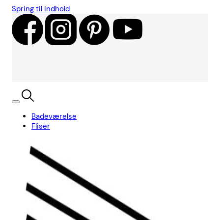
Spring til indhold
Badeværelse
Fliser
Showroom
Kundecases
Showroom
Søg
Kurv
Book