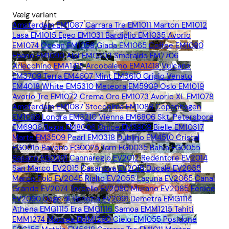
Vælg variant
Amsterdam EM1087
Carrara Tre EM1011
Marton EM1012
Lasa EM1015
Egeo EM1031
Bardiglio EM1035
Avorio
EM1074
Ocean EM1058
Giada EM1065
Coffee EM1080
Ebano EM1090
Alpi EM0303
Smeraldo EM7706
Arlecchino EMA1415
Arcobaleno EMA1418
Vulcano
EM3709
Terra EM4607
Mint EM3610
Grigio Venato
EM4018
White EM5310
Meteora EM5909
Oslo EM1019
Avorio Tre EM1072
Crema Oro EM1073
Avorio XL EM1078
Amsterdam EM1087
Stoccolma EM1088
Copenhagen
EM1089
Londra EM3210
Vienna EM6806
Skt. Petersborg
EM6906
Belpa EM8006
Onice EM3909
Bielle EM10317
Marte EM3509
Pearl EM0318
Dublino EM4510
Cristal
EG0015
Baveno EG0025
Tarn EG0035
Bahia EG0055
Basalto EG0091
Cannaregio EV2012
Redentore EV2014
San Marco EV2015
Casanova EV2016
Ducale EV2035
Marco Polo EV2045
Rialto EV2055
Laguna EV2065
Canal
Grande EV2074
Torcello EV2080
Murano EV2085
Fenice
EV2090
Doge di Venezia EV2091
Demetra EMG1114
Athena EMG1115
Era EMG1116
Samoa EMM1215
Tahiti
EMM1274
Moorea EMM1290
Cielo EM1055
Posidone