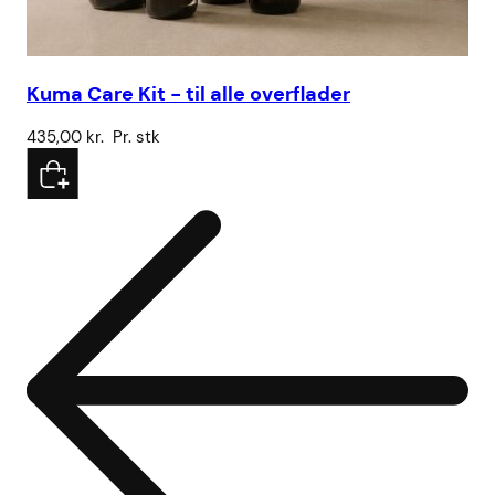
Kuma Care Kit - til alle overflader
SS
435,00
kr.
Pr. stk
3.