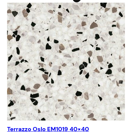
Terrazzo Oslo EM1019 40×40
Te