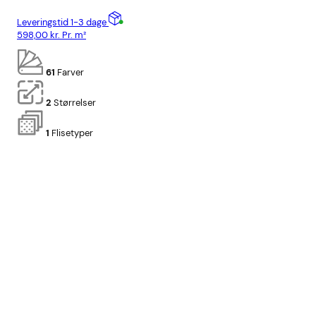
Leveringstid 1-3 dage
Lev
598,00
kr.
Pr. m²
598
61
Farver
2
Størrelser
1
Flisetyper