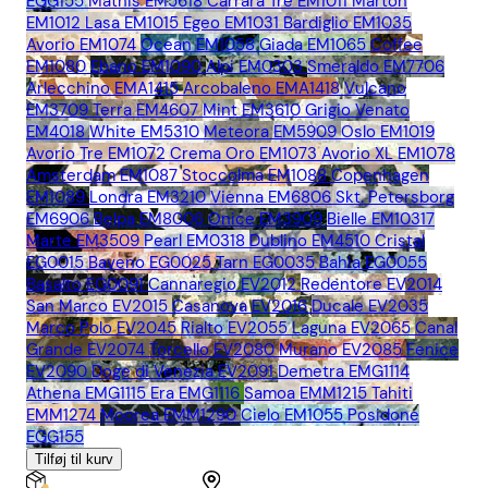
EGG155
Mathis EM5618
Carrara Tre EM1011
Marton
EM1012
Lasa EM1015
Egeo EM1031
Bardiglio EM1035
Avorio EM1074
Ocean EM1058
Giada EM1065
Coffee
EM1080
Ebano EM1090
Alpi EM0303
Smeraldo EM7706
Arlecchino EMA1415
Arcobaleno EMA1418
Vulcano
EM3709
Terra EM4607
Mint EM3610
Grigio Venato
EM4018
White EM5310
Meteora EM5909
Oslo EM1019
Avorio Tre EM1072
Crema Oro EM1073
Avorio XL EM1078
Amsterdam EM1087
Stoccolma EM1088
Copenhagen
EM1089
Londra EM3210
Vienna EM6806
Skt. Petersborg
EM6906
Belpa EM8006
Onice EM3909
Bielle EM10317
Marte EM3509
Pearl EM0318
Dublino EM4510
Cristal
EG0015
Baveno EG0025
Tarn EG0035
Bahia EG0055
Basalto EG0091
Cannaregio EV2012
Redentore EV2014
San Marco EV2015
Casanova EV2016
Ducale EV2035
Marco Polo EV2045
Rialto EV2055
Laguna EV2065
Canal
Grande EV2074
Torcello EV2080
Murano EV2085
Fenice
EV2090
Doge di Venezia EV2091
Demetra EMG1114
Athena EMG1115
Era EMG1116
Samoa EMM1215
Tahiti
EMM1274
Moorea EMM1290
Cielo EM1055
Posidone
EGG155
Tilføj til kurv