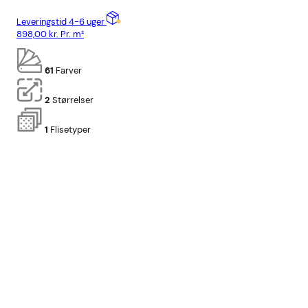
Leveringstid 4-6 uger
Lev
898,00
kr.
Pr. m²
898
61
Farver
2
Størrelser
1
Flisetyper