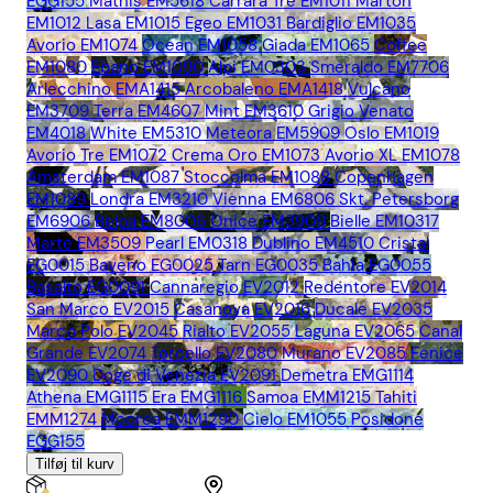
EGG155
Mathis EM5618
Carrara Tre EM1011
Marton
EM1012
Lasa EM1015
Egeo EM1031
Bardiglio EM1035
Avorio EM1074
Ocean EM1058
Giada EM1065
Coffee
EM1080
Ebano EM1090
Alpi EM0303
Smeraldo EM7706
Arlecchino EMA1415
Arcobaleno EMA1418
Vulcano
EM3709
Terra EM4607
Mint EM3610
Grigio Venato
EM4018
White EM5310
Meteora EM5909
Oslo EM1019
Avorio Tre EM1072
Crema Oro EM1073
Avorio XL EM1078
Amsterdam EM1087
Stoccolma EM1088
Copenhagen
EM1089
Londra EM3210
Vienna EM6806
Skt. Petersborg
EM6906
Belpa EM8006
Onice EM3909
Bielle EM10317
Marte EM3509
Pearl EM0318
Dublino EM4510
Cristal
EG0015
Baveno EG0025
Tarn EG0035
Bahia EG0055
Basalto EG0091
Cannaregio EV2012
Redentore EV2014
San Marco EV2015
Casanova EV2016
Ducale EV2035
Marco Polo EV2045
Rialto EV2055
Laguna EV2065
Canal
Grande EV2074
Torcello EV2080
Murano EV2085
Fenice
EV2090
Doge di Venezia EV2091
Demetra EMG1114
Athena EMG1115
Era EMG1116
Samoa EMM1215
Tahiti
EMM1274
Moorea EMM1290
Cielo EM1055
Posidone
EGG155
Tilføj til kurv