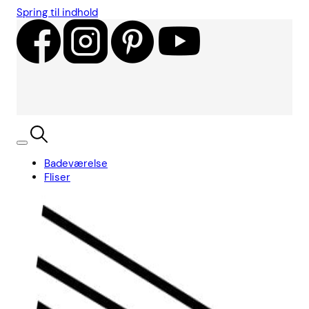
Spring til indhold
Badeværelse
Fliser
Showroom
Kundecases
Showroom
Søg
Kurv
Book