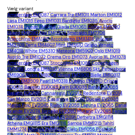
Vælg variant
Amsterdam EM1087
Carrara Tre EM1011
Marton EM1012
Lasa EM1015
Egeo EM1031
Bardiglio EM1035
Avorio
EM1074
Ocean EM1058
Giada EM1065
Coffee EM1080
Ebano EM1090
Alpi EM0303
Smeraldo EM7706
Arlecchino EMA1415
Arcobaleno EMA1418
Vulcano
EM3709
Terra EM4607
Mint EM3610
Grigio Venato
EM4018
White EM5310
Meteora EM5909
Oslo EM1019
Avorio Tre EM1072
Crema Oro EM1073
Avorio XL EM1078
Amsterdam EM1087
Stoccolma EM1088
Copenhagen
EM1089
Londra EM3210
Vienna EM6806
Skt. Petersborg
EM6906
Belpa EM8006
Onice EM3909
Bielle EM10317
Marte EM3509
Pearl EM0318
Dublino EM4510
Cristal
EG0015
Baveno EG0025
Tarn EG0035
Bahia EG0055
Basalto EG0091
Cannaregio EV2012
Redentore EV2014
San Marco EV2015
Casanova EV2016
Ducale EV2035
Marco Polo EV2045
Rialto EV2055
Laguna EV2065
Canal
Grande EV2074
Torcello EV2080
Murano EV2085
Fenice
EV2090
Doge di Venezia EV2091
Demetra EMG1114
Athena EMG1115
Era EMG1116
Samoa EMM1215
Tahiti
EMM1274
Moorea EMM1290
Cielo EM1055
Posidone