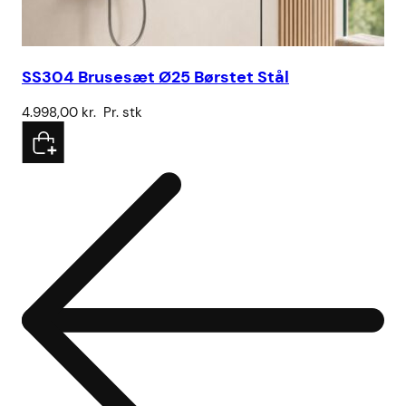
SS304 Brusesæt Ø25 Børstet Stål
Vo
4.998,00
kr.
Pr. stk
78