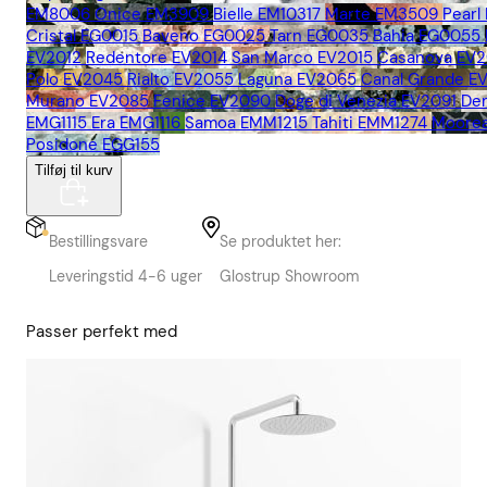
EM8006
Onice EM3909
Bielle EM10317
Marte EM3509
Pearl
Cristal EG0015
Baveno EG0025
Tarn EG0035
Bahia EG0055
EV2012
Redentore EV2014
San Marco EV2015
Casanova EV2
Polo EV2045
Rialto EV2055
Laguna EV2065
Canal Grande E
Murano EV2085
Fenice EV2090
Doge di Venezia EV2091
De
EMG1115
Era EMG1116
Samoa EMM1215
Tahiti EMM1274
Moore
Posidone EGG155
Tilføj til kurv
Bestillingsvare
Se produktet her:
Leveringstid 4-6 uger
Glostrup Showroom
Passer perfekt med