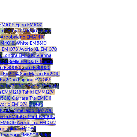
 EM1015
Egeo EM1031
65
Coffee EM1080
Ebano
Arcobaleno EMA1418
 EM4018
White EM5310
 EM1073
Avorio XL EM1078
9
Londra EM3210
Vienna
909
Bielle EM10317
Marte
no EG0025
Tarn EG0035
e EV2014
San Marco EV2015
o EV2055
Laguna EV2065
ice EV2090
Doge di Venezia
 EMM1215
Tahiti EMM1274
M5618
Carrara Tre EM1011
vorio EM1074
Ocean
EM0303
Smeraldo EM7706
erra EM4607
Mint EM3610
 EM1019
Avorio Tre EM1072
toccolma EM1088
Petersborg EM6906
Belpa