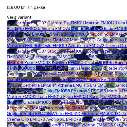
128,00
kr.
Pr. pakke
Vælg variant
Amsterdam EM1087
Carrara Tre EM1011
Marton EM1012
Lasa
Bardiglio EM1035
Avorio EM1074
Ocean EM1058
Giada EM10
EM1090
Alpi EM0303
Smeraldo EM7706
Arlecchino EMA1415
Vulcano EM3709
Terra EM4607
Mint EM3610
Grigio Venato
Meteora EM5909
Oslo EM1019
Avorio Tre EM1072
Crema Oro
Amsterdam EM1087
Stoccolma EM1088
Copenhagen EM108
EM6806
Skt. Petersborg EM6906
Belpa EM8006
Onice EM3
EM3509
Pearl EM0318
Dublino EM4510
Cristal EG0015
Bave
Bahia EG0055
Basalto EG0091
Cannaregio EV2012
Redentor
Casanova EV2016
Ducale EV2035
Marco Polo EV2045
Rialt
Canal Grande EV2074
Torcello EV2080
Murano EV2085
Fen
EV2091
Demetra EMG1114
Athena EMG1115
Era EMG1116
Samoa
Moorea EMM1290
Cielo EM1055
Posidone EGG155
Mathis E
Marton EM1012
Lasa EM1015
Egeo EM1031
Bardiglio EM1035
A
EM1058
Giada EM1065
Coffee EM1080
Ebano EM1090
Alpi 
Arlecchino EMA1415
Arcobaleno EMA1418
Vulcano EM3709
T
Grigio Venato EM4018
White EM5310
Meteora EM5909
Oslo
Crema Oro EM1073
Avorio XL EM1078
Amsterdam EM1087
S
Copenhagen EM1089
Londra EM3210
Vienna EM6806
Skt. 