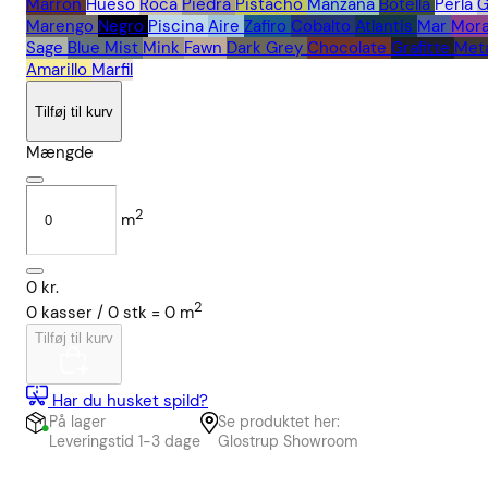
Marron
Hueso
Roca
Piedra
Pistacho
Manzana
Botella
Perla
G
Marengo
Negro
Piscina
Aire
Zafiro
Cobalto
Atlantis
Mar
Mor
Sage
Blue Mist
Mink
Fawn
Dark Grey
Chocolate
Grafitte
Meta
Amarillo
Marfil
Tilføj til kurv
Mængde
2
m
0
kr.
2
0
kasser /
0
stk
=
0
m
Tilføj til kurv
Har du husket spild?
På lager
Se produktet her:
Leveringstid 1-3 dage
Glostrup Showroom