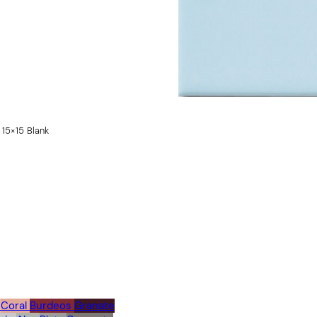
a 15×15 Blank
Coral
Burdeos
Granate