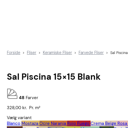
Forside
Fliser
Keramiske Fliser
Farvede Fliser
>
>
>
>
Sal Piscin
Sal Piscina 15×15 Blank
48
Farver
328,00
kr.
Pr. m²
Vælg variant
Blanco
Mostaza
Ocre
Naranja
Rojo
Fuego
Crema
Beige
Rosa