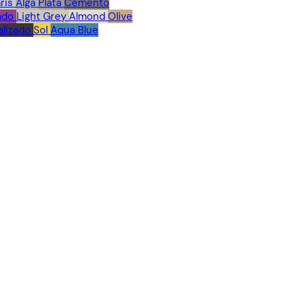
ris
Alga
Plata
Cemento
ado
Light Grey
Almond
Olive
lizado
Sol
Aqua Blue