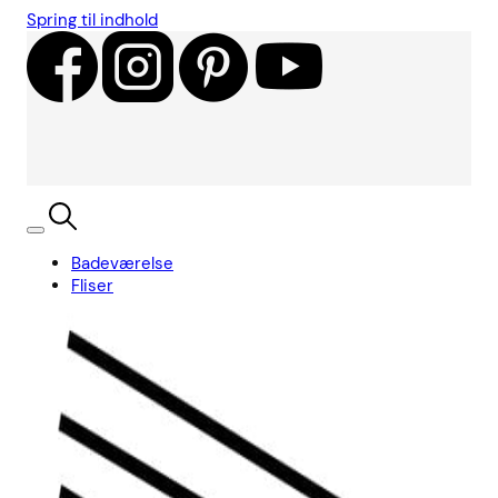
Spring til indhold
Badeværelse
Fliser
Showroom
Kundecases
Showroom
Søg
Kurv
Book