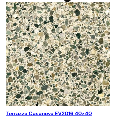
Terrazzo Casanova EV2016 40×40
Te