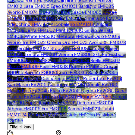
EGG155
Mathis EM5618
Carrara Tre EM1011
Marton
EM1012
Lasa EM1015
Egeo EM1031
Bardiglio EM1035
Avorio EM1074
Ocean EM1058
Giada EM1065
Coffee
EM1080
Ebano EM1090
Alpi EM0303
Smeraldo EM7706
Arlecchino EMA1415
Arcobaleno EMA1418
Vulcano
EM3709
Terra EM4607
Mint EM3610
Grigio Venato
EM4018
White EM5310
Meteora EM5909
Oslo EM1019
Avorio Tre EM1072
Crema Oro EM1073
Avorio XL EM1078
Amsterdam EM1087
Stoccolma EM1088
Copenhagen
EM1089
Londra EM3210
Vienna EM6806
Skt. Petersborg
EM6906
Belpa EM8006
Onice EM3909
Bielle EM10317
Marte EM3509
Pearl EM0318
Dublino EM4510
Cristal
EG0015
Baveno EG0025
Tarn EG0035
Bahia EG0055
Basalto EG0091
Cannaregio EV2012
Redentore EV2014
San Marco EV2015
Casanova EV2016
Ducale EV2035
Marco Polo EV2045
Rialto EV2055
Laguna EV2065
Canal
Grande EV2074
Torcello EV2080
Murano EV2085
Fenice
EV2090
Doge di Venezia EV2091
Demetra EMG1114
Athena EMG1115
Era EMG1116
Samoa EMM1215
Tahiti
EMM1274
Moorea EMM1290
Cielo EM1055
Posidone
EGG155
Tilføj til kurv