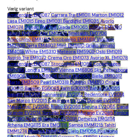
Vælg variant
Amsterdam EM1087
Carrara Tre EM1011
Marton EM1012
Lasa EM1015
Egeo EM1031
Bardiglio EM1035
Avorio
EM1074
Ocean EM1058
Giada EM1065
Coffee EM1080
Ebano EM1090
Alpi EM0303
Smeraldo EM7706
Arlecchino EMA1415
Arcobaleno EMA1418
Vulcano
EM3709
Terra EM4607
Mint EM3610
Grigio Venato
EM4018
White EM5310
Meteora EM5909
Oslo EM1019
Avorio Tre EM1072
Crema Oro EM1073
Avorio XL EM1078
Amsterdam EM1087
Stoccolma EM1088
Copenhagen
EM1089
Londra EM3210
Vienna EM6806
Skt. Petersborg
EM6906
Belpa EM8006
Onice EM3909
Bielle EM10317
Marte EM3509
Pearl EM0318
Dublino EM4510
Cristal
EG0015
Baveno EG0025
Tarn EG0035
Bahia EG0055
Basalto EG0091
Cannaregio EV2012
Redentore EV2014
San Marco EV2015
Casanova EV2016
Ducale EV2035
Marco Polo EV2045
Rialto EV2055
Laguna EV2065
Canal
Grande EV2074
Torcello EV2080
Murano EV2085
Fenice
EV2090
Doge di Venezia EV2091
Demetra EMG1114
Athena EMG1115
Era EMG1116
Samoa EMM1215
Tahiti
EMM1274
Moorea EMM1290
Cielo EM1055
Posidone