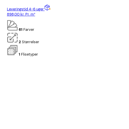
Leveringstid 4-6 uger
Lev
898,00
kr.
Pr. m²
898
61
Farver
2
Størrelser
1
Flisetyper