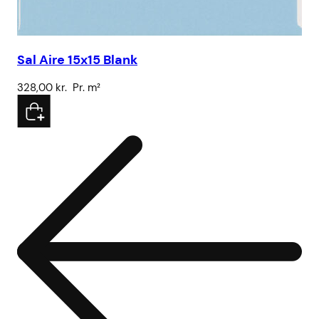
Sal Aire 15x15 Blank
Sa
328,00
kr.
Pr. m²
32