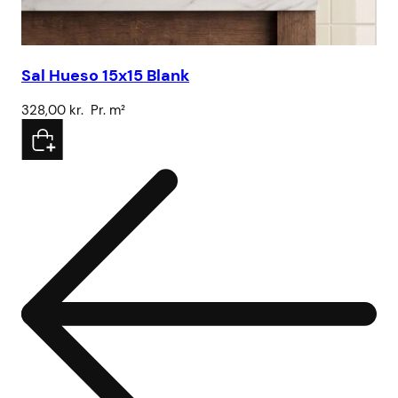
Sa
Sal Hueso 15x15 Blank
32
328,00
kr.
Pr. m²