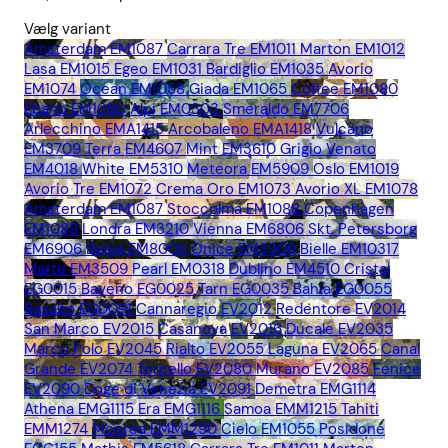
Vælg variant
Amsterdam EM1087
Carrara Tre EM1011
Marton EM1012
Lasa EM1015
Egeo EM1031
Bardiglio EM1035
Avorio
EM1074
Ocean EM1058
Giada EM1065
Coffee EM1080
Ebano EM1090
Alpi EM0303
Smeraldo EM7706
Arlecchino EMA1415
Arcobaleno EMA1418
Vulcano
EM3709
Terra EM4607
Mint EM3610
Grigio Venato
EM4018
White EM5310
Meteora EM5909
Oslo EM1019
Avorio Tre EM1072
Crema Oro EM1073
Avorio XL EM1078
Amsterdam EM1087
Stoccolma EM1088
Copenhagen
EM1089
Londra EM3210
Vienna EM6806
Skt. Petersborg
EM6906
Belpa EM8006
Onice EM3909
Bielle EM10317
Marte EM3509
Pearl EM0318
Dublino EM4510
Cristal
EG0015
Baveno EG0025
Tarn EG0035
Bahia EG0055
Basalto EG0091
Cannaregio EV2012
Redentore EV2014
San Marco EV2015
Casanova EV2016
Ducale EV2035
Marco Polo EV2045
Rialto EV2055
Laguna EV2065
Canal
Grande EV2074
Torcello EV2080
Murano EV2085
Fenice
EV2090
Doge di Venezia EV2091
Demetra EMG1114
Athena EMG1115
Era EMG1116
Samoa EMM1215
Tahiti
EMM1274
Moorea EMM1290
Cielo EM1055
Posidone