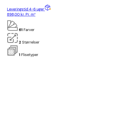
Leveringstid 4-6 uger
Lev
898,00
kr.
Pr. m²
898
61
Farver
2
Størrelser
1
Flisetyper