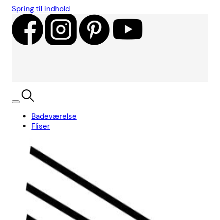
Spring til indhold
Badeværelse
Fliser
Showroom
Kundecases
Showroom
Søg
Kurv
Book