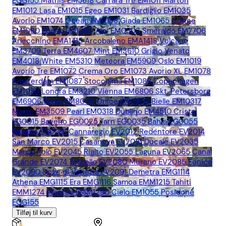
EGG155
Mathis EM5618
Carrara Tre EM1011
Marton
EM1012
Lasa EM1015
Egeo EM1031
Bardiglio EM1035
Avorio EM1074
Ocean EM1058
Giada EM1065
Coffee
EM1080
Ebano EM1090
Alpi EM0303
Smeraldo EM7706
Arlecchino EMA1415
Arcobaleno EMA1418
Vulcano
EM3709
Terra EM4607
Mint EM3610
Grigio Venato
EM4018
White EM5310
Meteora EM5909
Oslo EM1019
Avorio Tre EM1072
Crema Oro EM1073
Avorio XL EM1078
Amsterdam EM1087
Stoccolma EM1088
Copenhagen
EM1089
Londra EM3210
Vienna EM6806
Skt. Petersborg
EM6906
Belpa EM8006
Onice EM3909
Bielle EM10317
Marte EM3509
Pearl EM0318
Dublino EM4510
Cristal
EG0015
Baveno EG0025
Tarn EG0035
Bahia EG0055
Basalto EG0091
Cannaregio EV2012
Redentore EV2014
San Marco EV2015
Casanova EV2016
Ducale EV2035
Marco Polo EV2045
Rialto EV2055
Laguna EV2065
Canal
Grande EV2074
Torcello EV2080
Murano EV2085
Fenice
EV2090
Doge di Venezia EV2091
Demetra EMG1114
Athena EMG1115
Era EMG1116
Samoa EMM1215
Tahiti
EMM1274
Moorea EMM1290
Cielo EM1055
Posidone
EGG155
Tilføj til kurv