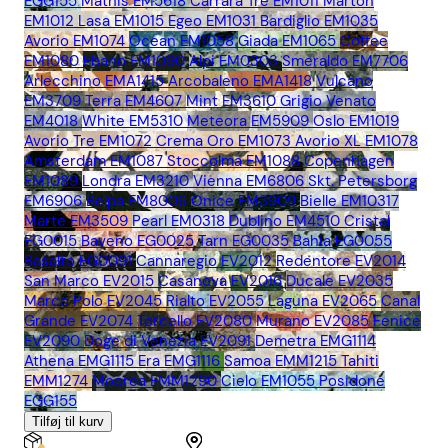
EGG155
Mathis EM5618
Carrara Tre EM1011
Marton
EM1012
Lasa EM1015
Egeo EM1031
Bardiglio EM1035
Avorio EM1074
Ocean EM1058
Giada EM1065
Coffee
EM1080
Ebano EM1090
Alpi EM0303
Smeraldo EM7706
Arlecchino EMA1415
Arcobaleno EMA1418
Vulcano
EM3709
Terra EM4607
Mint EM3610
Grigio Venato
EM4018
White EM5310
Meteora EM5909
Oslo EM1019
Avorio Tre EM1072
Crema Oro EM1073
Avorio XL EM1078
Amsterdam EM1087
Stoccolma EM1088
Copenhagen
EM1089
Londra EM3210
Vienna EM6806
Skt. Petersborg
EM6906
Belpa EM8006
Onice EM3909
Bielle EM10317
Marte EM3509
Pearl EM0318
Dublino EM4510
Cristal
EG0015
Baveno EG0025
Tarn EG0035
Bahia EG0055
Basalto EG0091
Cannaregio EV2012
Redentore EV2014
San Marco EV2015
Casanova EV2016
Ducale EV2035
Marco Polo EV2045
Rialto EV2055
Laguna EV2065
Canal
Grande EV2074
Torcello EV2080
Murano EV2085
Fenice
EV2090
Doge di Venezia EV2091
Demetra EMG1114
Athena EMG1115
Era EMG1116
Samoa EMM1215
Tahiti
EMM1274
Moorea EMM1290
Cielo EM1055
Posidone
EGG155
Tilføj til kurv