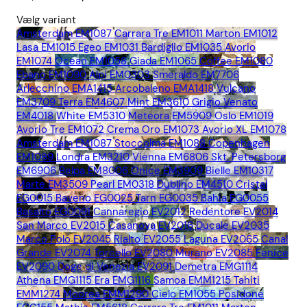
Vælg variant
Amsterdam EM1087
Carrara Tre EM1011
Marton EM1012
Lasa EM1015
Egeo EM1031
Bardiglio EM1035
Avorio
EM1074
Ocean EM1058
Giada EM1065
Coffee EM1080
Ebano EM1090
Alpi EM0303
Smeraldo EM7706
Arlecchino EMA1415
Arcobaleno EMA1418
Vulcano
EM3709
Terra EM4607
Mint EM3610
Grigio Venato
EM4018
White EM5310
Meteora EM5909
Oslo EM1019
Avorio Tre EM1072
Crema Oro EM1073
Avorio XL EM1078
Amsterdam EM1087
Stoccolma EM1088
Copenhagen
EM1089
Londra EM3210
Vienna EM6806
Skt. Petersborg
EM6906
Belpa EM8006
Onice EM3909
Bielle EM10317
Marte EM3509
Pearl EM0318
Dublino EM4510
Cristal
EG0015
Baveno EG0025
Tarn EG0035
Bahia EG0055
Basalto EG0091
Cannaregio EV2012
Redentore EV2014
San Marco EV2015
Casanova EV2016
Ducale EV2035
Marco Polo EV2045
Rialto EV2055
Laguna EV2065
Canal
Grande EV2074
Torcello EV2080
Murano EV2085
Fenice
EV2090
Doge di Venezia EV2091
Demetra EMG1114
Athena EMG1115
Era EMG1116
Samoa EMM1215
Tahiti
EMM1274
Moorea EMM1290
Cielo EM1055
Posidone