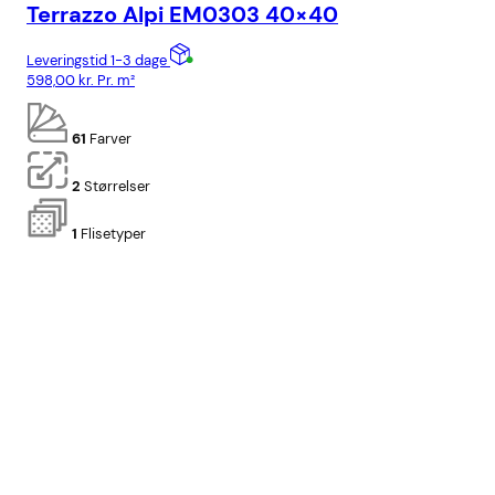
Terrazzo Alpi EM0303 40×40
Te
Leveringstid 1-3 dage
Lev
598,00
kr.
Pr. m²
898
61
Farver
2
Størrelser
1
Flisetyper