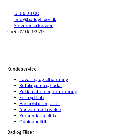
51 55 26 00
info@badogfliser.dk
Se vores adresser
CVR: 32 05 92 79
Kundeservice
Levering og afhentning
Betalingsmuligheder
Reklamation og returnering
Fortryd køb
Handelsbetingelser
Ansvarsfraskrivelse
Persondatapolitik
Cookiepolitik
Bad og Fliser