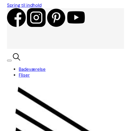
Spring til indhold
Badeværelse
Fliser
Showroom
Kundecases
Showroom
Søg
Kurv
Book