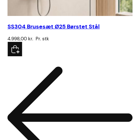
SS304 Brusesæt Ø25 Børstet Stål
Ku
4.998,00
kr.
Pr. stk
43