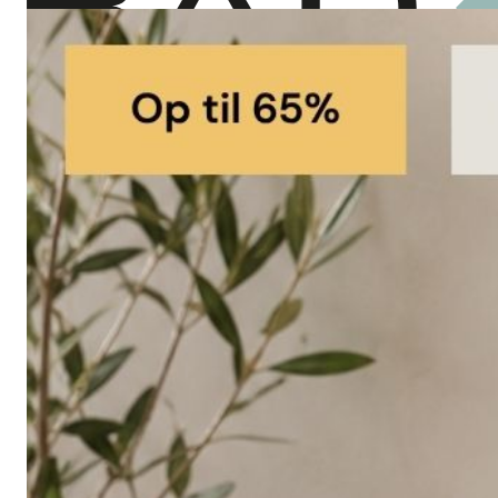
Showroom
Søg
Kurv
Book indretningskonsulent