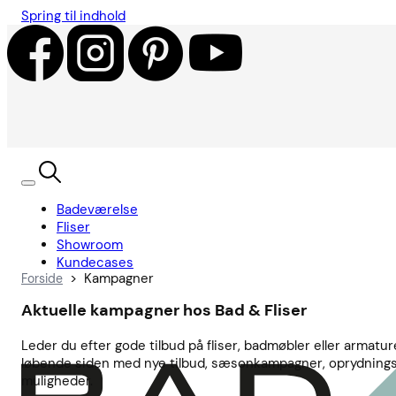
Spring til indhold
Badeværelse
Fliser
Showroom
Kundecases
>
Kampagner
Forside
Aktuelle kampagner hos Bad & Fliser
Leder du efter gode tilbud på fliser, badmøbler eller armatu
løbende siden med nye tilbud, sæsonkampagner, oprydningsud
muligheder.