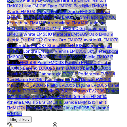
EGG155
Mathis EM5618
Carrara Tre EM1011
Marton
EM1012
Lasa EM1015
Egeo EM1031
Bardiglio EM1035
Avorio EM1074
Ocean EM1058
Giada EM1065
Coffee
EM1080
Ebano EM1090
Alpi EM0303
Smeraldo EM7706
Arlecchino EMA1415
Arcobaleno EMA1418
Vulcano
EM3709
Terra EM4607
Mint EM3610
Grigio Venato
EM4018
White EM5310
Meteora EM5909
Oslo EM1019
Avorio Tre EM1072
Crema Oro EM1073
Avorio XL EM1078
Amsterdam EM1087
Stoccolma EM1088
Copenhagen
EM1089
Londra EM3210
Vienna EM6806
Skt. Petersborg
EM6906
Belpa EM8006
Onice EM3909
Bielle EM10317
Marte EM3509
Pearl EM0318
Dublino EM4510
Cristal
EG0015
Baveno EG0025
Tarn EG0035
Bahia EG0055
Basalto EG0091
Cannaregio EV2012
Redentore EV2014
San Marco EV2015
Casanova EV2016
Ducale EV2035
Marco Polo EV2045
Rialto EV2055
Laguna EV2065
Canal
Grande EV2074
Torcello EV2080
Murano EV2085
Fenice
EV2090
Doge di Venezia EV2091
Demetra EMG1114
Athena EMG1115
Era EMG1116
Samoa EMM1215
Tahiti
EMM1274
Moorea EMM1290
Cielo EM1055
Posidone
EGG155
Tilføj til kurv