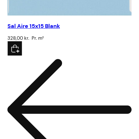
Sal Aire 15x15 Blank
Sa
328,00
kr.
Pr. m²
32