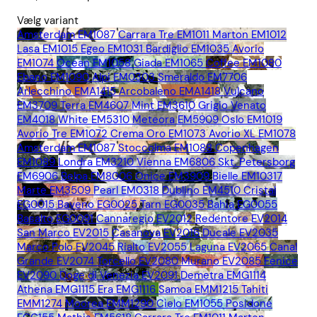
Vælg variant
Amsterdam EM1087
Carrara Tre EM1011
Marton EM1012
Lasa EM1015
Egeo EM1031
Bardiglio EM1035
Avorio
EM1074
Ocean EM1058
Giada EM1065
Coffee EM1080
Ebano EM1090
Alpi EM0303
Smeraldo EM7706
Arlecchino EMA1415
Arcobaleno EMA1418
Vulcano
EM3709
Terra EM4607
Mint EM3610
Grigio Venato
EM4018
White EM5310
Meteora EM5909
Oslo EM1019
Avorio Tre EM1072
Crema Oro EM1073
Avorio XL EM1078
Amsterdam EM1087
Stoccolma EM1088
Copenhagen
EM1089
Londra EM3210
Vienna EM6806
Skt. Petersborg
EM6906
Belpa EM8006
Onice EM3909
Bielle EM10317
Marte EM3509
Pearl EM0318
Dublino EM4510
Cristal
EG0015
Baveno EG0025
Tarn EG0035
Bahia EG0055
Basalto EG0091
Cannaregio EV2012
Redentore EV2014
San Marco EV2015
Casanova EV2016
Ducale EV2035
Marco Polo EV2045
Rialto EV2055
Laguna EV2065
Canal
Grande EV2074
Torcello EV2080
Murano EV2085
Fenice
EV2090
Doge di Venezia EV2091
Demetra EMG1114
Athena EMG1115
Era EMG1116
Samoa EMM1215
Tahiti
EMM1274
Moorea EMM1290
Cielo EM1055
Posidone