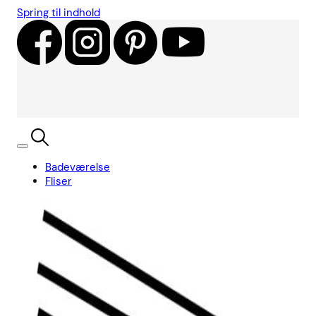
Spring til indhold
Badeværelse
Fliser
Showroom
Kundecases
Showroom
Søg
Kurv
Book