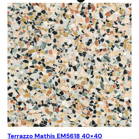
Terrazzo Mathis EM5618 40×40
Te