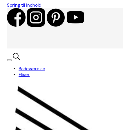
Spring til indhold
Badeværelse
Fliser
Showroom
Kundecases
Showroom
Søg
Kurv
Book