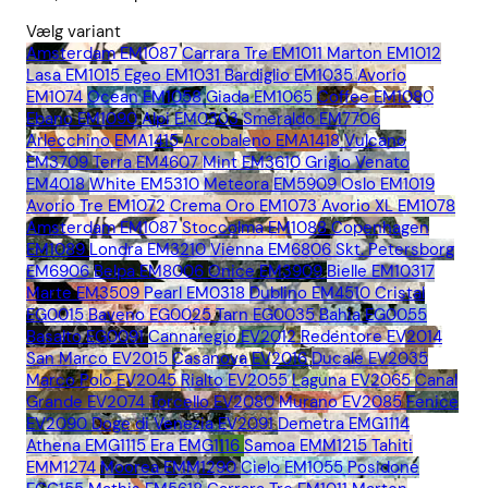
Vælg variant
Amsterdam EM1087
Carrara Tre EM1011
Marton EM1012
Lasa EM1015
Egeo EM1031
Bardiglio EM1035
Avorio
EM1074
Ocean EM1058
Giada EM1065
Coffee EM1080
Ebano EM1090
Alpi EM0303
Smeraldo EM7706
Arlecchino EMA1415
Arcobaleno EMA1418
Vulcano
EM3709
Terra EM4607
Mint EM3610
Grigio Venato
EM4018
White EM5310
Meteora EM5909
Oslo EM1019
Avorio Tre EM1072
Crema Oro EM1073
Avorio XL EM1078
Amsterdam EM1087
Stoccolma EM1088
Copenhagen
EM1089
Londra EM3210
Vienna EM6806
Skt. Petersborg
EM6906
Belpa EM8006
Onice EM3909
Bielle EM10317
Marte EM3509
Pearl EM0318
Dublino EM4510
Cristal
EG0015
Baveno EG0025
Tarn EG0035
Bahia EG0055
Basalto EG0091
Cannaregio EV2012
Redentore EV2014
San Marco EV2015
Casanova EV2016
Ducale EV2035
Marco Polo EV2045
Rialto EV2055
Laguna EV2065
Canal
Grande EV2074
Torcello EV2080
Murano EV2085
Fenice
EV2090
Doge di Venezia EV2091
Demetra EMG1114
Athena EMG1115
Era EMG1116
Samoa EMM1215
Tahiti
EMM1274
Moorea EMM1290
Cielo EM1055
Posidone