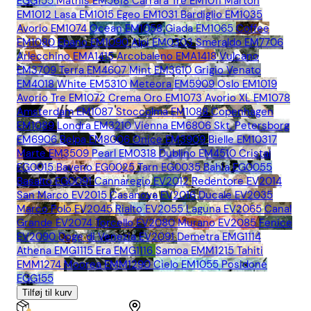
EGG155
Mathis EM5618
Carrara Tre EM1011
Marton
EM1012
Lasa EM1015
Egeo EM1031
Bardiglio EM1035
Avorio EM1074
Ocean EM1058
Giada EM1065
Coffee
EM1080
Ebano EM1090
Alpi EM0303
Smeraldo EM7706
Arlecchino EMA1415
Arcobaleno EMA1418
Vulcano
EM3709
Terra EM4607
Mint EM3610
Grigio Venato
EM4018
White EM5310
Meteora EM5909
Oslo EM1019
Avorio Tre EM1072
Crema Oro EM1073
Avorio XL EM1078
Amsterdam EM1087
Stoccolma EM1088
Copenhagen
EM1089
Londra EM3210
Vienna EM6806
Skt. Petersborg
EM6906
Belpa EM8006
Onice EM3909
Bielle EM10317
Marte EM3509
Pearl EM0318
Dublino EM4510
Cristal
EG0015
Baveno EG0025
Tarn EG0035
Bahia EG0055
Basalto EG0091
Cannaregio EV2012
Redentore EV2014
San Marco EV2015
Casanova EV2016
Ducale EV2035
Marco Polo EV2045
Rialto EV2055
Laguna EV2065
Canal
Grande EV2074
Torcello EV2080
Murano EV2085
Fenice
EV2090
Doge di Venezia EV2091
Demetra EMG1114
Athena EMG1115
Era EMG1116
Samoa EMM1215
Tahiti
EMM1274
Moorea EMM1290
Cielo EM1055
Posidone
EGG155
Tilføj til kurv