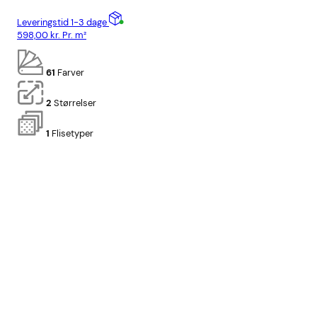
Leveringstid 1-3 dage
Lev
598,00
kr.
Pr. m²
598
61
Farver
2
Størrelser
1
Flisetyper