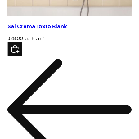
Sa
Sal Crema 15x15 Blank
32
328,00
kr.
Pr. m²