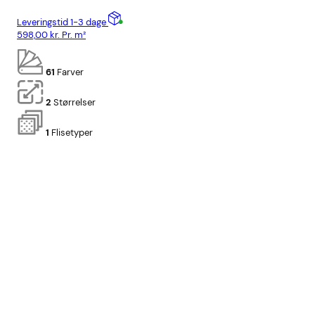
Leveringstid 1-3 dage
Lev
598,00
kr.
Pr. m²
898
61
Farver
2
Størrelser
1
Flisetyper