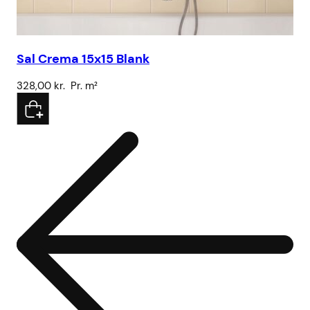
Sal Crema 15x15 Blank
Fi
328,00
kr.
Pr. m²
12