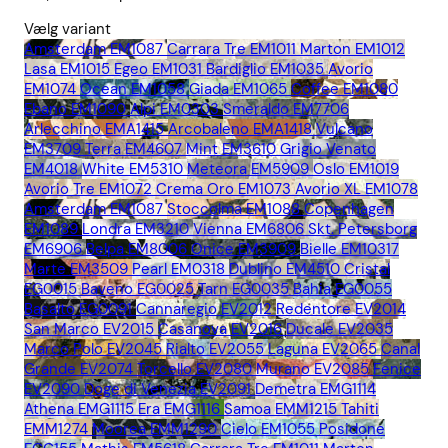
Vælg variant
Amsterdam EM1087
Carrara Tre EM1011
Marton EM1012
Lasa EM1015
Egeo EM1031
Bardiglio EM1035
Avorio
EM1074
Ocean EM1058
Giada EM1065
Coffee EM1080
Ebano EM1090
Alpi EM0303
Smeraldo EM7706
Arlecchino EMA1415
Arcobaleno EMA1418
Vulcano
EM3709
Terra EM4607
Mint EM3610
Grigio Venato
EM4018
White EM5310
Meteora EM5909
Oslo EM1019
Avorio Tre EM1072
Crema Oro EM1073
Avorio XL EM1078
Amsterdam EM1087
Stoccolma EM1088
Copenhagen
EM1089
Londra EM3210
Vienna EM6806
Skt. Petersborg
EM6906
Belpa EM8006
Onice EM3909
Bielle EM10317
Marte EM3509
Pearl EM0318
Dublino EM4510
Cristal
EG0015
Baveno EG0025
Tarn EG0035
Bahia EG0055
Basalto EG0091
Cannaregio EV2012
Redentore EV2014
San Marco EV2015
Casanova EV2016
Ducale EV2035
Marco Polo EV2045
Rialto EV2055
Laguna EV2065
Canal
Grande EV2074
Torcello EV2080
Murano EV2085
Fenice
EV2090
Doge di Venezia EV2091
Demetra EMG1114
Athena EMG1115
Era EMG1116
Samoa EMM1215
Tahiti
EMM1274
Moorea EMM1290
Cielo EM1055
Posidone