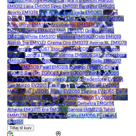
EGG155
Mathis EM5618
Carrara Tre EM1011
Marton
EM1012
Lasa EM1015
Egeo EM1031
Bardiglio EM1035
Avorio EM1074
Ocean EM1058
Giada EM1065
Coffee
EM1080
Ebano EM1090
Alpi EM0303
Smeraldo EM7706
Arlecchino EMA1415
Arcobaleno EMA1418
Vulcano
EM3709
Terra EM4607
Mint EM3610
Grigio Venato
EM4018
White EM5310
Meteora EM5909
Oslo EM1019
Avorio Tre EM1072
Crema Oro EM1073
Avorio XL EM1078
Amsterdam EM1087
Stoccolma EM1088
Copenhagen
EM1089
Londra EM3210
Vienna EM6806
Skt. Petersborg
EM6906
Belpa EM8006
Onice EM3909
Bielle EM10317
Marte EM3509
Pearl EM0318
Dublino EM4510
Cristal
EG0015
Baveno EG0025
Tarn EG0035
Bahia EG0055
Basalto EG0091
Cannaregio EV2012
Redentore EV2014
San Marco EV2015
Casanova EV2016
Ducale EV2035
Marco Polo EV2045
Rialto EV2055
Laguna EV2065
Canal
Grande EV2074
Torcello EV2080
Murano EV2085
Fenice
EV2090
Doge di Venezia EV2091
Demetra EMG1114
Athena EMG1115
Era EMG1116
Samoa EMM1215
Tahiti
EMM1274
Moorea EMM1290
Cielo EM1055
Posidone
EGG155
Tilføj til kurv