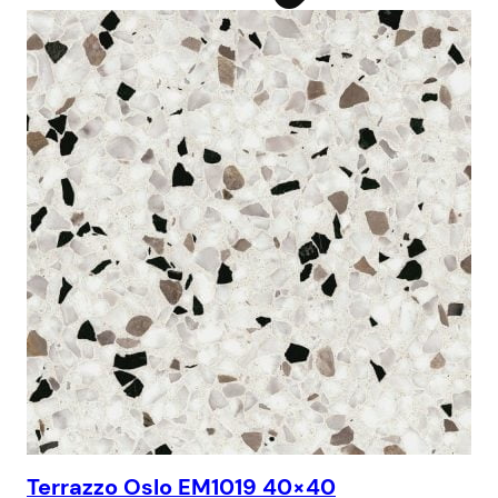
Terrazzo Oslo EM1019 40×40
Te