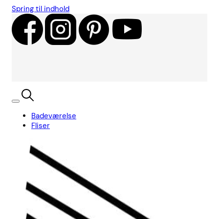
Spring til indhold
Badeværelse
Fliser
Showroom
Kundecases
Showroom
Søg
Kurv
Book