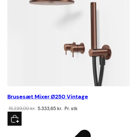
Brusesæt Mixer Ø250 Vintage
Den
Den
15.239,00
kr.
5.333,65
kr.
Pr. stk
oprindelige
aktuelle
pris
pris
var:
er:
15.239,00 kr..
5.333,65 kr..