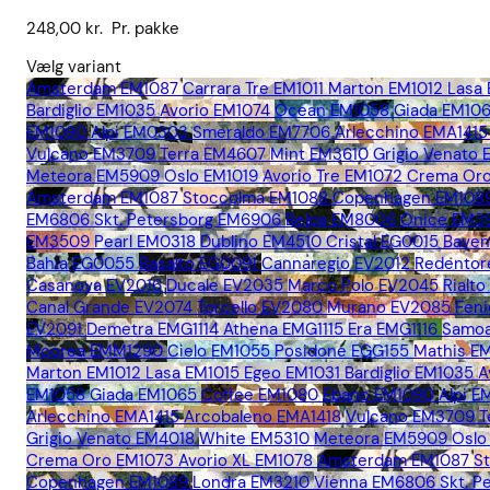
248,00
kr.
Pr. pakke
Vælg variant
Amsterdam EM1087
Carrara Tre EM1011
Marton EM1012
Lasa
Bardiglio EM1035
Avorio EM1074
Ocean EM1058
Giada EM10
EM1090
Alpi EM0303
Smeraldo EM7706
Arlecchino EMA1415
Vulcano EM3709
Terra EM4607
Mint EM3610
Grigio Venato
Meteora EM5909
Oslo EM1019
Avorio Tre EM1072
Crema Oro
Amsterdam EM1087
Stoccolma EM1088
Copenhagen EM108
EM6806
Skt. Petersborg EM6906
Belpa EM8006
Onice EM3
EM3509
Pearl EM0318
Dublino EM4510
Cristal EG0015
Bave
Bahia EG0055
Basalto EG0091
Cannaregio EV2012
Redentor
Casanova EV2016
Ducale EV2035
Marco Polo EV2045
Rialt
Canal Grande EV2074
Torcello EV2080
Murano EV2085
Fen
EV2091
Demetra EMG1114
Athena EMG1115
Era EMG1116
Samoa
Moorea EMM1290
Cielo EM1055
Posidone EGG155
Mathis E
Marton EM1012
Lasa EM1015
Egeo EM1031
Bardiglio EM1035
A
EM1058
Giada EM1065
Coffee EM1080
Ebano EM1090
Alpi 
Arlecchino EMA1415
Arcobaleno EMA1418
Vulcano EM3709
T
Grigio Venato EM4018
White EM5310
Meteora EM5909
Oslo
Crema Oro EM1073
Avorio XL EM1078
Amsterdam EM1087
S
Copenhagen EM1089
Londra EM3210
Vienna EM6806
Skt. 