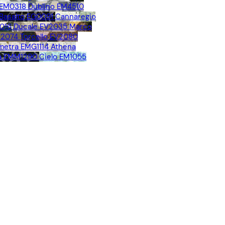
 EM0318
Dublino EM4510
Basalto EG0091
Cannaregio
016
Ducale EV2035
Marco
V2074
Torcello EV2080
metra EMG1114
Athena
a EMM1290
Cielo EM1055