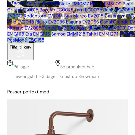
EM8006
Onice EM3909
Bielle EM10317
Marte EM3509
Pearl
Cristal EG0015
Baveno EG0025
Tarn EG0035
Bahia EG0055
EV2012
Redentore EV2014
San Marco EV2015
Casanova EV2
Polo EV2045
Rialto EV2055
Laguna EV2065
Canal Grande E
Murano EV2085
Fenice EV2090
Doge di Venezia EV2091
De
EMG1115
Era EMG1116
Samoa EMM1215
Tahiti EMM1274
Moore
Posidone EGG155
Tilføj til kurv
På lager
Se produktet her:
Leveringstid 1-3 dage
Glostrup Showroom
Passer perfekt med