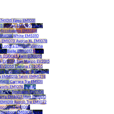
 EM1015
Egeo EM1031
65
Coffee EM1080
Ebano
Arcobaleno EMA1418
 EM4018
White EM5310
 EM1073
Avorio XL EM1078
9
Londra EM3210
Vienna
909
Bielle EM10317
Marte
no EG0025
Tarn EG0035
e EV2014
San Marco EV2015
o EV2055
Laguna EV2065
ice EV2090
Doge di Venezia
 EMM1215
Tahiti EMM1274
M5618
Carrara Tre EM1011
vorio EM1074
Ocean
EM0303
Smeraldo EM7706
erra EM4607
Mint EM3610
 EM1019
Avorio Tre EM1072
toccolma EM1088
Petersborg EM6906
Belpa