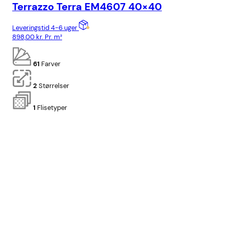
Terrazzo Terra EM4607 40×40
Te
Leveringstid 4-6 uger
Lev
898,00
kr.
Pr. m²
598
61
Farver
2
Størrelser
1
Flisetyper