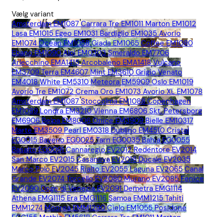
Vælg variant
Amsterdam EM1087
Carrara Tre EM1011
Marton EM1012
Lasa EM1015
Egeo EM1031
Bardiglio EM1035
Avorio
EM1074
Ocean EM1058
Giada EM1065
Coffee EM1080
Ebano EM1090
Alpi EM0303
Smeraldo EM7706
Arlecchino EMA1415
Arcobaleno EMA1418
Vulcano
EM3709
Terra EM4607
Mint EM3610
Grigio Venato
EM4018
White EM5310
Meteora EM5909
Oslo EM1019
Avorio Tre EM1072
Crema Oro EM1073
Avorio XL EM1078
Amsterdam EM1087
Stoccolma EM1088
Copenhagen
EM1089
Londra EM3210
Vienna EM6806
Skt. Petersborg
EM6906
Belpa EM8006
Onice EM3909
Bielle EM10317
Marte EM3509
Pearl EM0318
Dublino EM4510
Cristal
EG0015
Baveno EG0025
Tarn EG0035
Bahia EG0055
Basalto EG0091
Cannaregio EV2012
Redentore EV2014
San Marco EV2015
Casanova EV2016
Ducale EV2035
Marco Polo EV2045
Rialto EV2055
Laguna EV2065
Canal
Grande EV2074
Torcello EV2080
Murano EV2085
Fenice
EV2090
Doge di Venezia EV2091
Demetra EMG1114
Athena EMG1115
Era EMG1116
Samoa EMM1215
Tahiti
EMM1274
Moorea EMM1290
Cielo EM1055
Posidone