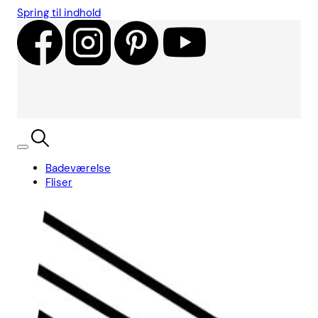
Spring til indhold
Badeværelse
Fliser
Showroom
Kundecases
Showroom
Søg
Kurv
Book