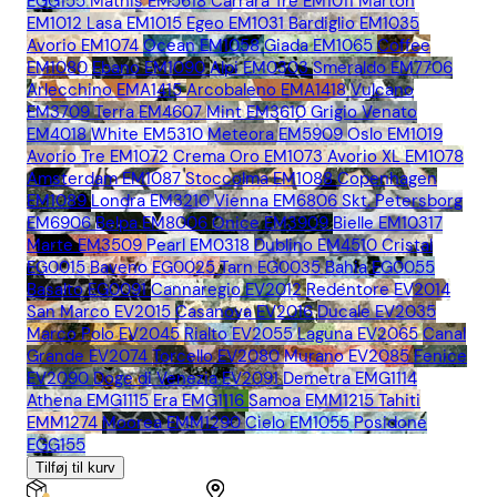
EGG155
Mathis EM5618
Carrara Tre EM1011
Marton
EM1012
Lasa EM1015
Egeo EM1031
Bardiglio EM1035
Avorio EM1074
Ocean EM1058
Giada EM1065
Coffee
EM1080
Ebano EM1090
Alpi EM0303
Smeraldo EM7706
Arlecchino EMA1415
Arcobaleno EMA1418
Vulcano
EM3709
Terra EM4607
Mint EM3610
Grigio Venato
EM4018
White EM5310
Meteora EM5909
Oslo EM1019
Avorio Tre EM1072
Crema Oro EM1073
Avorio XL EM1078
Amsterdam EM1087
Stoccolma EM1088
Copenhagen
EM1089
Londra EM3210
Vienna EM6806
Skt. Petersborg
EM6906
Belpa EM8006
Onice EM3909
Bielle EM10317
Marte EM3509
Pearl EM0318
Dublino EM4510
Cristal
EG0015
Baveno EG0025
Tarn EG0035
Bahia EG0055
Basalto EG0091
Cannaregio EV2012
Redentore EV2014
San Marco EV2015
Casanova EV2016
Ducale EV2035
Marco Polo EV2045
Rialto EV2055
Laguna EV2065
Canal
Grande EV2074
Torcello EV2080
Murano EV2085
Fenice
EV2090
Doge di Venezia EV2091
Demetra EMG1114
Athena EMG1115
Era EMG1116
Samoa EMM1215
Tahiti
EMM1274
Moorea EMM1290
Cielo EM1055
Posidone
EGG155
Tilføj til kurv