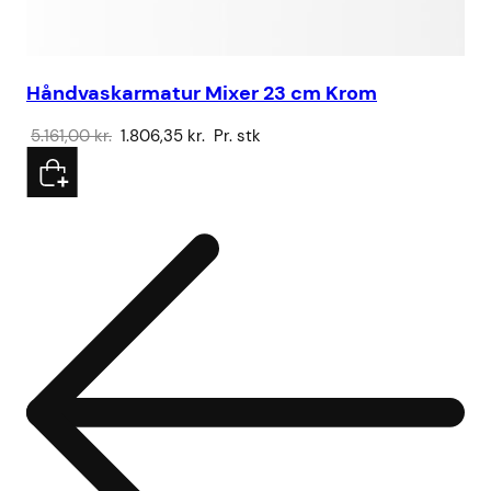
Håndvaskarmatur Mixer 23 cm Krom
Ku
Den
Den
5.161,00
kr.
1.806,35
kr.
Pr. stk
43
oprindelige
aktuelle
pris
pris
var:
er:
5.161,00 kr..
1.806,35 kr..