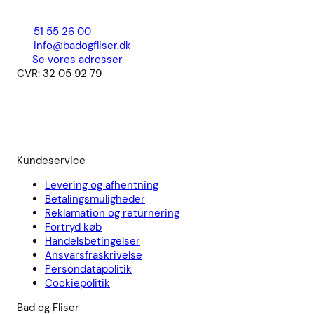
51 55 26 00
info@badogfliser.dk
Se vores adresser
CVR: 32 05 92 79
Kundeservice
Levering og afhentning
Betalingsmuligheder
Reklamation og returnering
Fortryd køb
Handelsbetingelser
Ansvarsfraskrivelse
Persondatapolitik
Cookiepolitik
Bad og Fliser