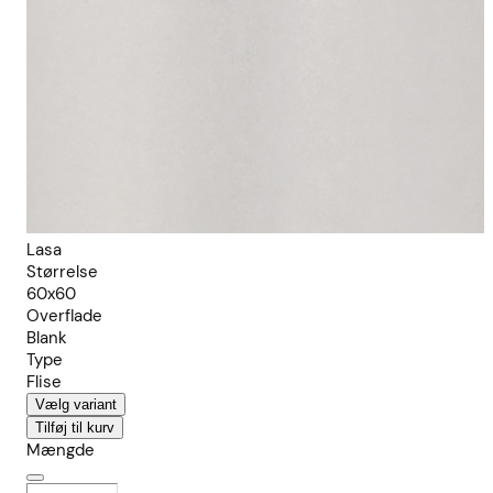
Lasa
Størrelse
60x60
Overflade
Blank
Type
Flise
Vælg variant
Tilføj til kurv
Mængde