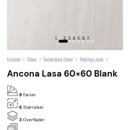
Forside
Fliser
Keramiske Fliser
Marmor-look
>
>
>
>
Ancona Lasa 60×60 Blank
8
Farver
6
Størrelser
3
Overflader