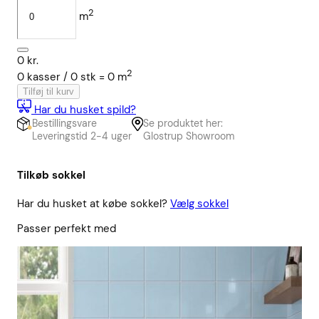
2
m
0
kr.
2
0
kasser /
0
stk
=
0
m
Tilføj til kurv
Har du husket spild?
Bestillingsvare
Se produktet her:
Leveringstid 2-4 uger
Glostrup Showroom
Tilkøb sokkel
Har du husket at købe sokkel?
Vælg sokkel
Passer perfekt med