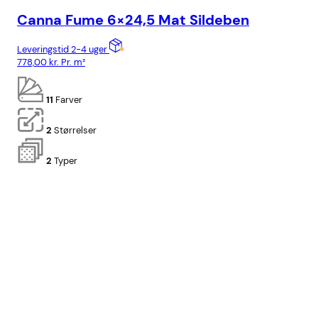
Canna Fume 6×24,5 Mat Sildeben
La
Leveringstid 2-4 uger
Lev
778,00
kr.
Pr. m²
958
11
Farver
2
Størrelser
2
Typer