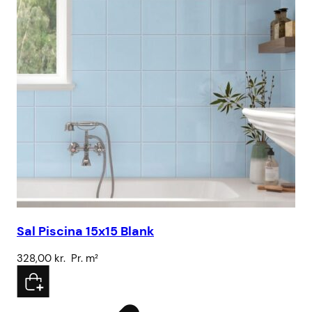
Sal Piscina 15x15 Blank
Sa
328,00
kr.
Pr. m²
32