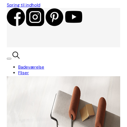
Spring til indhold
Badeværelse
Fliser
Showroom
Kundecases
Showroom
Søg
Kurv
Book