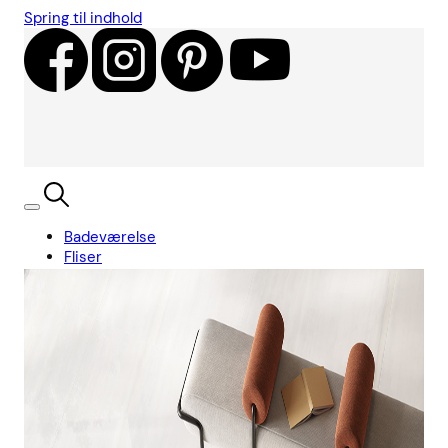
Spring til indhold
Badeværelse
Fliser
Showroom
Kundecases
Showroom
Søg
Kurv
Book