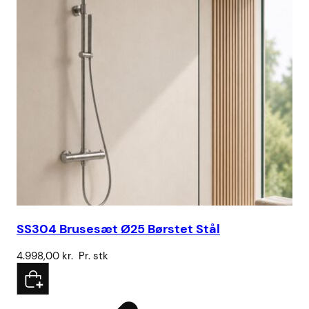
SS304 Brusesæt Ø25 Børstet Stål
Ku
4.998,00
kr.
Pr. stk
43