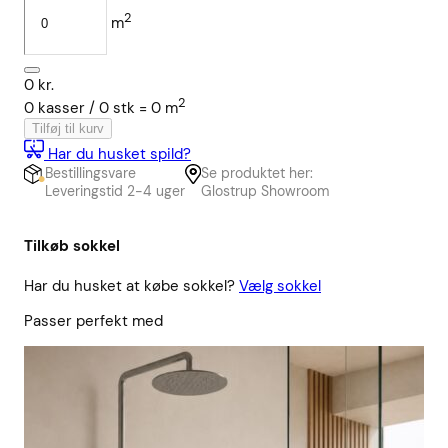
2
m
0
kr.
2
0
kasser /
0
stk
=
0
m
Tilføj til kurv
Har du husket spild?
Bestillingsvare
Se produktet her:
Leveringstid 2-4 uger
Glostrup Showroom
Tilkøb sokkel
Har du husket at købe sokkel?
Vælg sokkel
Passer perfekt med