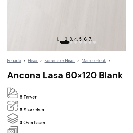
Forside
Fliser
Keramiske Fliser
Marmor-look
>
>
>
>
Ancona Lasa 60×120 Blank
8
Farver
6
Størrelser
3
Overflader