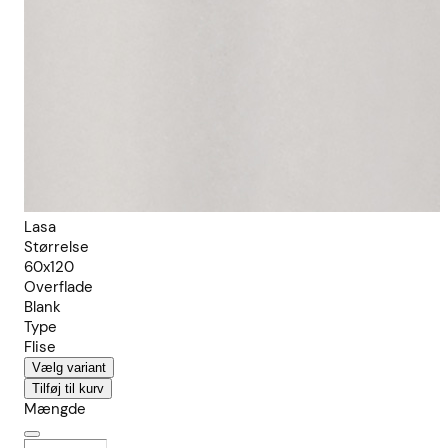
Lasa
Størrelse
60x120
Overflade
Blank
Type
Flise
Vælg variant
Tilføj til kurv
Mængde