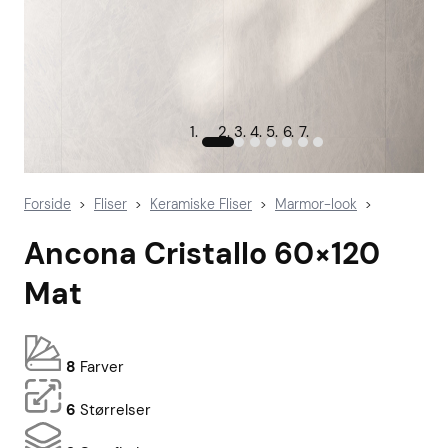
Forside
Fliser
Keramiske Fliser
Marmor-look
>
>
>
>
Ancona Cristallo 60×120
Mat
8
Farver
6
Størrelser