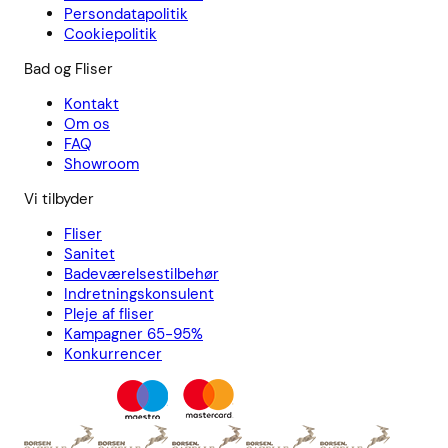
Persondatapolitik
Cookiepolitik
Bad og Fliser
Kontakt
Om os
FAQ
Showroom
Vi tilbyder
Fliser
Sanitet
Badeværelsestilbehør
Indretningskonsulent
Pleje af fliser
Kampagner 65-95%
Konkurrencer