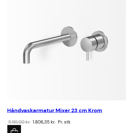
Håndvaskarmatur Mixer 23 cm Krom
Br
Den
Den
5.161,00
kr.
1.806,35
kr.
Pr. stk
15
oprindelige
aktuelle