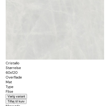
Cristallo
Størrelse
60x120
Overflade
Mat
Type
Flise
Vælg variant
Tilføj til kurv