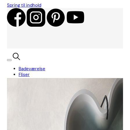
Spring til indhold
Badeværelse
Fliser
Showroom
Kundecases
Showroom
Søg
Kurv
Book