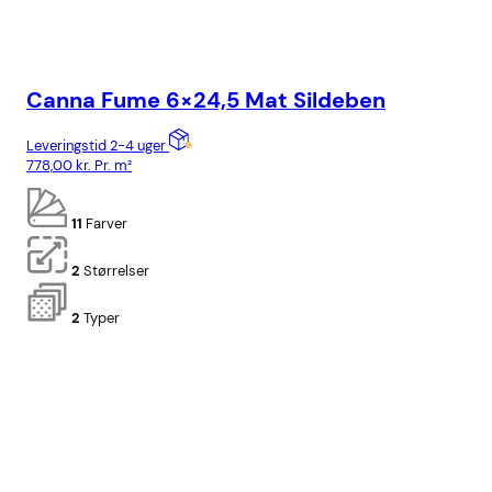
Canna Fume 6×24,5 Mat Sildeben
Ca
Leveringstid 2-4 uger
Lev
778,00
kr.
Pr. m²
818
11
Farver
2
Størrelser
2
Typer