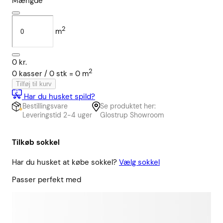
Mængde
2
m
0
kr.
2
0
kasser /
0
stk
=
0
m
Tilføj til kurv
Har du husket spild?
Bestillingsvare
Se produktet her:
Leveringstid 2-4 uger
Glostrup Showroom
Tilkøb sokkel
Har du husket at købe sokkel?
Vælg sokkel
Passer perfekt med