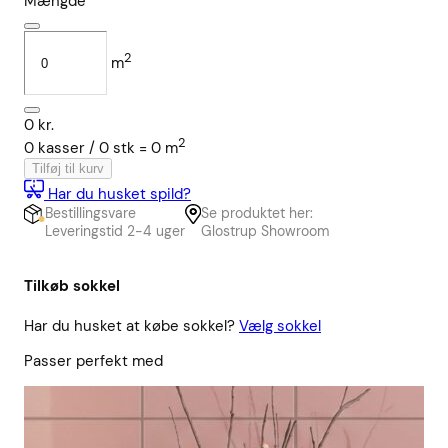
Mængde
2
m
0
kr.
2
0
kasser /
0
stk
=
0
m
Tilføj til kurv
Har du husket spild?
Bestillingsvare
Se produktet her:
Leveringstid 2-4 uger
Glostrup Showroom
Tilkøb sokkel
Har du husket at købe sokkel?
Vælg sokkel
Passer perfekt med