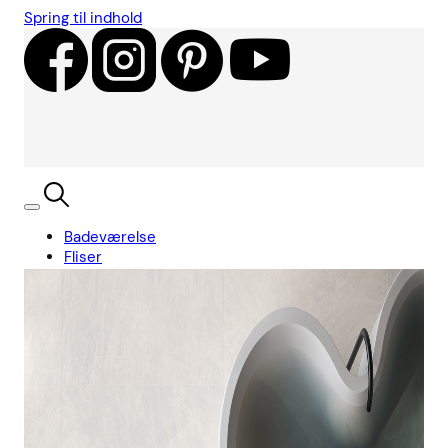
Spring til indhold
Badeværelse
Fliser
Showroom
Kundecases
Showroom
Søg
Kurv
Book