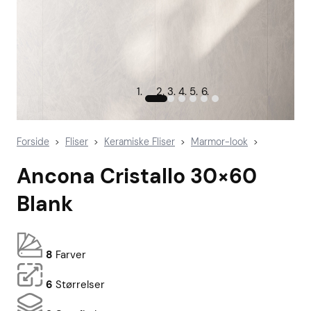
Forside
Fliser
Keramiske Fliser
Marmor-look
>
>
>
>
Ancona Cristallo 30×60
Blank
8
Farver
6
Størrelser