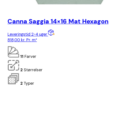
Canna Saggia 14×16 Mat Hexagon
Ca
Leveringstid 2-4 uger
Lev
818,00
kr.
Pr. m²
818
11
Farver
2
Størrelser
2
Typer