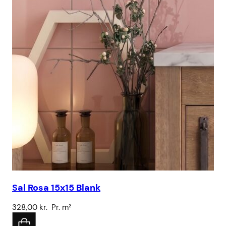
Sal Rosa 15x15 Blank
Ku
328,00
kr.
Pr. m²
43