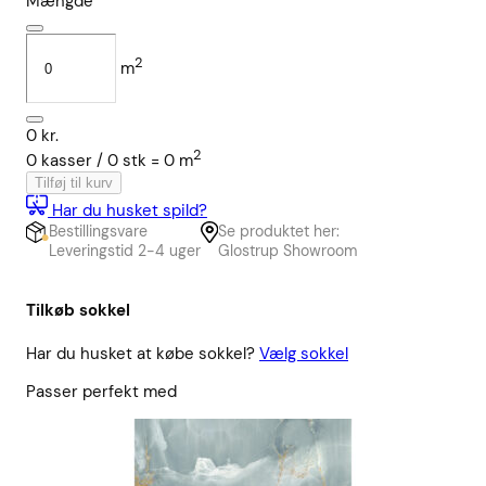
Mængde
2
m
0
kr.
2
0
kasser /
0
stk
=
0
m
Tilføj til kurv
Har du husket spild?
Bestillingsvare
Se produktet her:
Leveringstid 2-4 uger
Glostrup Showroom
Tilkøb sokkel
Har du husket at købe sokkel?
Vælg sokkel
Passer perfekt med