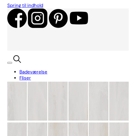
Spring til indhold
Badeværelse
Fliser
Showroom
Kundecases
Showroom
Søg
Kurv
Book