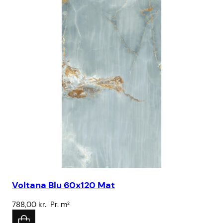
Sa
Voltana Blu 60x120 Mat
32
788,00
kr.
Pr. m²