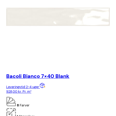
Bacoli Bianco 7×40 Blank
Ba
Leveringstid 2-4 uger
Lev
928,00
kr.
Pr. m²
928
8
Farver