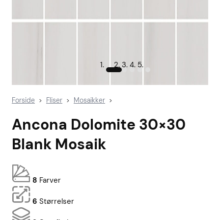
Forside
Fliser
Mosaikker
>
>
>
Ancona Dolomite 30×30
Blank Mosaik
8
Farver
6
Størrelser