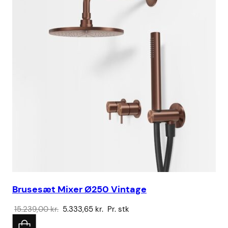
Brusesæt Mixer Ø250 Vintage
Vo
Den
Den
15.239,00
kr.
5.333,65
kr.
Pr. stk
78
oprindelige
aktuelle