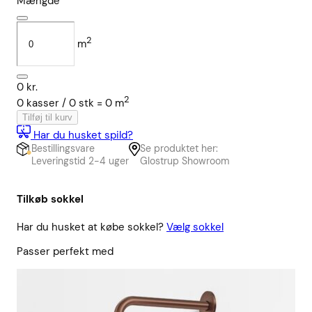
Mængde
2
m
0
kr.
2
0
kasser /
0
stk
=
0
m
Tilføj til kurv
Har du husket spild?
Bestillingsvare
Se produktet her:
Leveringstid 2-4 uger
Glostrup Showroom
Tilkøb sokkel
Har du husket at købe sokkel?
Vælg sokkel
Passer perfekt med