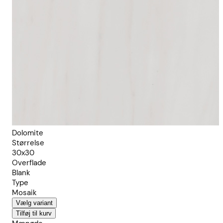
Dolomite
Størrelse
30x30
Overflade
Blank
Type
Mosaik
Vælg variant
Tilføj til kurv