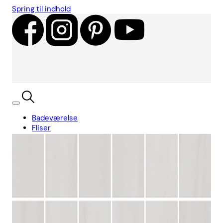
Spring til indhold
Badeværelse
Fliser
Showroom
Kundecases
Showroom
Søg
Kurv
Book