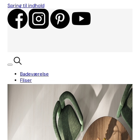
Spring til indhold
Badeværelse
Fliser
Showroom
Kundecases
Showroom
Søg
Kurv
Book