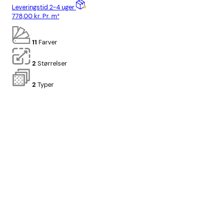
Leveringstid 2-4 uger
Lev
778,00
kr.
Pr. m²
818
11
Farver
2
Størrelser
2
Typer