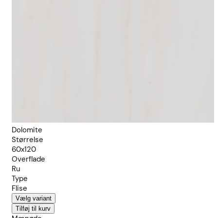
Dolomite
Størrelse
60x120
Overflade
Ru
Type
Flise
Vælg variant
Tilføj til kurv