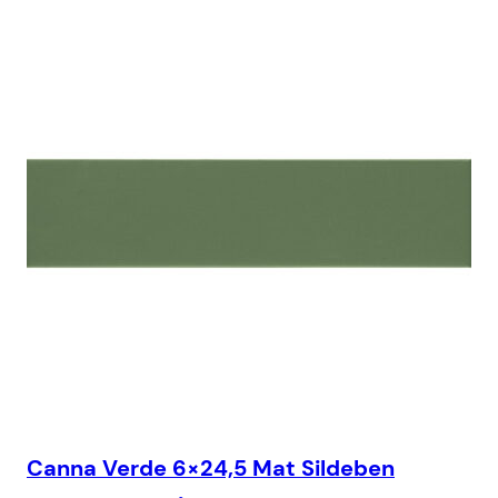
Canna Verde 6×24,5 Mat Sildeben
Ca