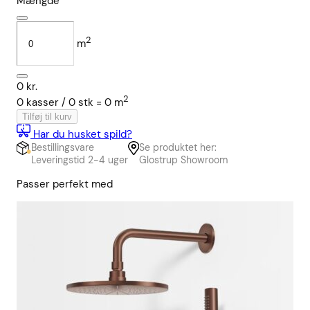
Mængde
2
m
0
kr.
2
0
kasser /
0
stk
=
0
m
Tilføj til kurv
Har du husket spild?
Bestillingsvare
Se produktet her:
Leveringstid 2-4 uger
Glostrup Showroom
Passer perfekt med