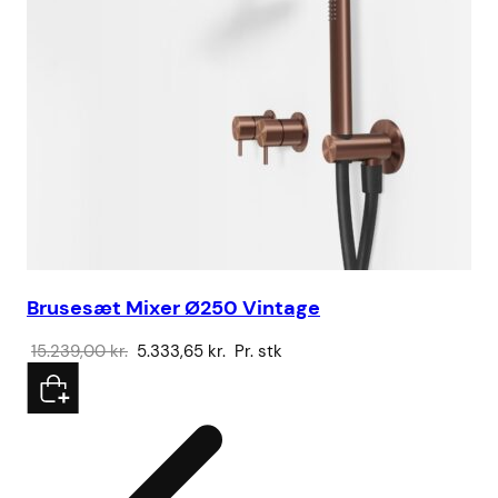
Brusesæt Mixer Ø250 Vintage
SS
Den
Den
15.239,00
kr.
5.333,65
kr.
Pr. stk
3.
oprindelige
aktuelle
pris
pris
var:
er:
15.239,00 kr..
5.333,65 kr..