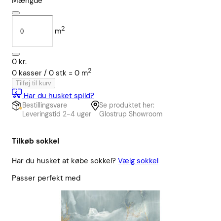
Mængde
2
m
0
kr.
2
0
kasser /
0
stk
=
0
m
Tilføj til kurv
Har du husket spild?
Bestillingsvare
Se produktet her:
Leveringstid 2-4 uger
Glostrup Showroom
Tilkøb sokkel
Har du husket at købe sokkel?
Vælg sokkel
Passer perfekt med