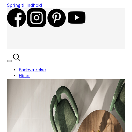
Spring til indhold
Badeværelse
Fliser
Showroom
Kundecases
Showroom
Søg
Kurv
Book