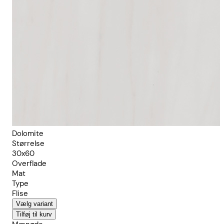
Dolomite
Størrelse
30x60
Overflade
Mat
Type
Flise
Vælg variant
Tilføj til kurv