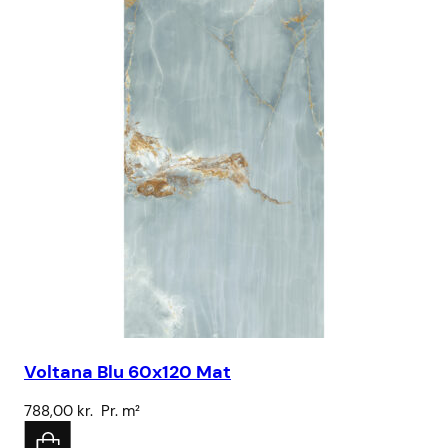
Voltana Blu 60x120 Mat
Br
788,00
kr.
Pr. m²
15