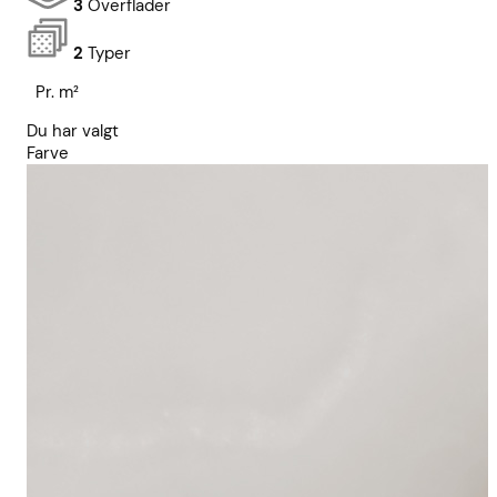
3
Overflader
2
Typer
Pr. m²
Du har valgt
Farve