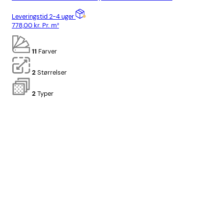
Leveringstid 2-4 uger
Lev
778,00
kr.
Pr. m²
928
11
Farver
2
Størrelser
2
Typer