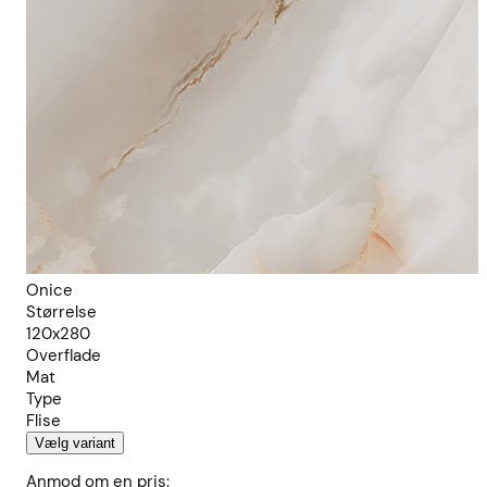
Onice
Størrelse
120x280
Overflade
Mat
Type
Flise
Vælg variant
Anmod om en pris: