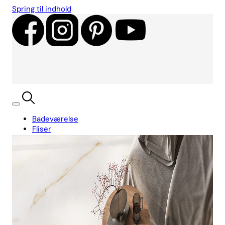
Spring til indhold
Badeværelse
Fliser
Showroom
Kundecases
Showroom
Søg
Kurv
Book