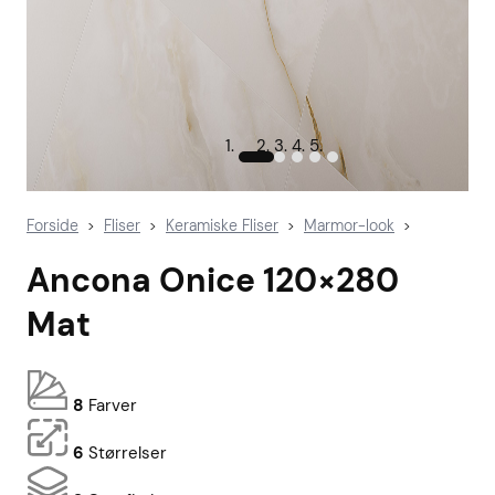
Forside
Fliser
Keramiske Fliser
Marmor-look
>
>
>
>
Ancona Onice 120×280
Mat
8
Farver
6
Størrelser