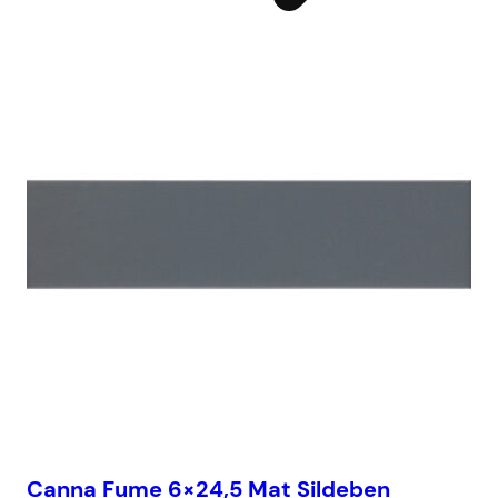
Canna Fume 6×24,5 Mat Sildeben
Ba