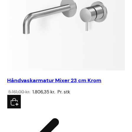
Håndvaskarmatur Mixer 23 cm Krom
Sa
Den
Den
5.161,00
kr.
1.806,35
kr.
Pr. stk
32
oprindelige
aktuelle
pris
pris
var:
er:
5.161,00 kr..
1.806,35 kr..