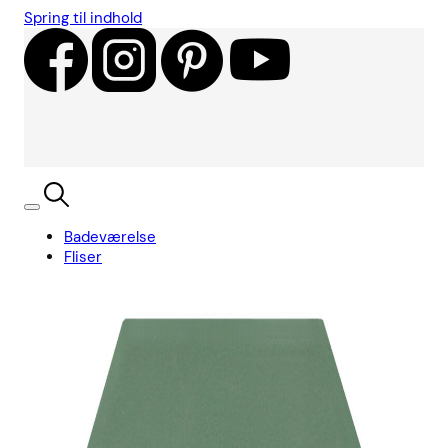
Spring til indhold
Badeværelse
Fliser
Showroom
Kundecases
Showroom
Søg
Kurv
Book