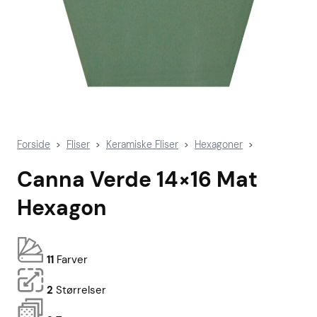
Forside
Fliser
Keramiske Fliser
Hexagoner
>
>
>
>
Canna Verde 14×16 Mat
Hexagon
11
Farver
2
Størrelser