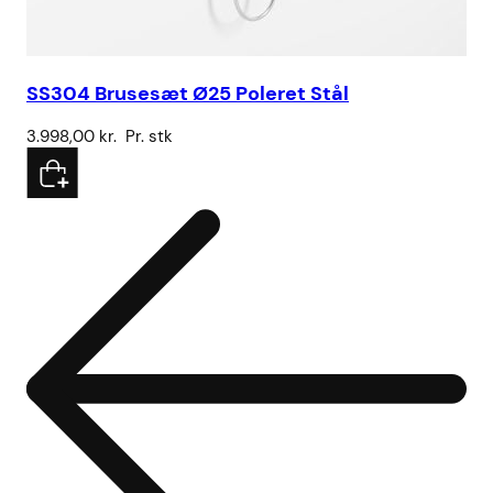
SS304 Brusesæt Ø25 Poleret Stål
Hå
3.998,00
kr.
Pr. stk
5.