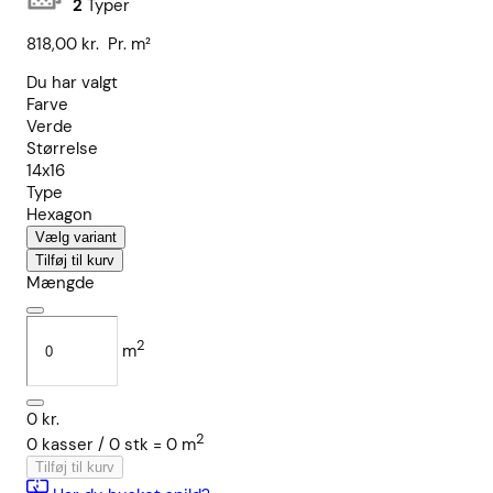
2
Typer
818,00
kr.
Pr. m²
Du har valgt
Farve
Verde
Størrelse
14x16
Type
Hexagon
Vælg variant
Tilføj til kurv
Mængde
2
m
0
kr.
2
0
kasser /
0
stk
=
0
m
Tilføj til kurv