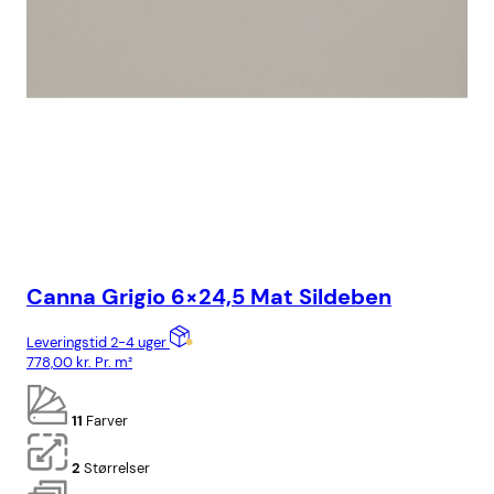
Canna Grigio 6×24,5 Mat Sildeben
Ca
Leveringstid 2-4 uger
Lev
778,00
kr.
Pr. m²
818
11
Farver
2
Størrelser