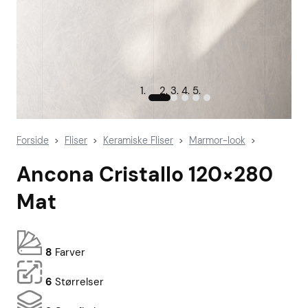
Forside
Fliser
Keramiske Fliser
Marmor-look
>
>
>
>
Ancona Cristallo 120×280
Mat
8
Farver
6
Størrelser