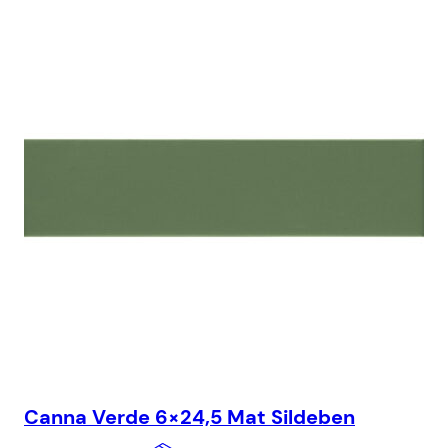
Canna Verde 6×24,5 Mat Sildeben
Ca