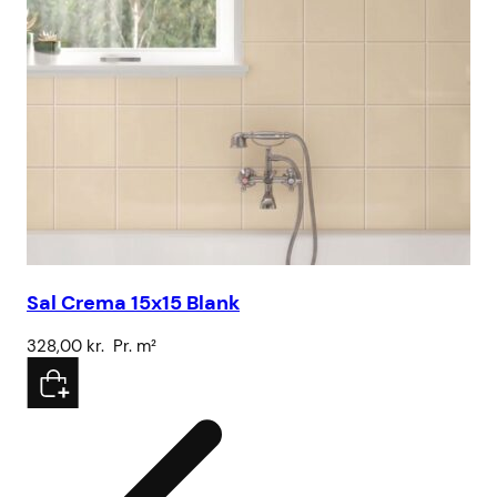
Sal Crema 15x15 Blank
SS
328,00
kr.
Pr. m²
3.