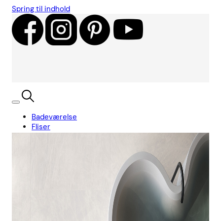
Spring til indhold
Badeværelse
Fliser
Showroom
Kundecases
Showroom
Søg
Kurv
Book