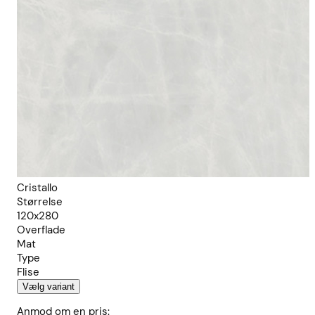
Cristallo
Størrelse
120x280
Overflade
Mat
Type
Flise
Vælg variant
Anmod om en pris: