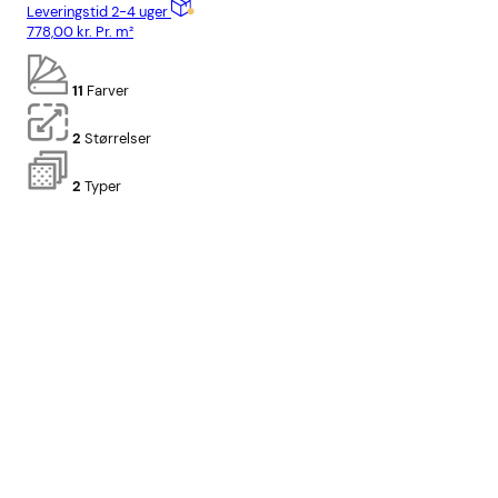
Leveringstid 2-4 uger
Lev
778,00
kr.
Pr. m²
778
11
Farver
2
Størrelser
2
Typer