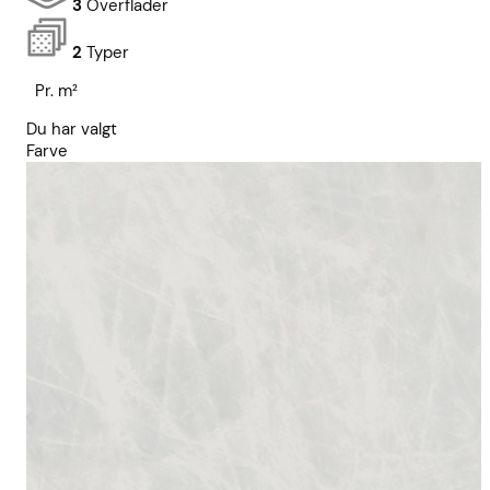
3
Overflader
2
Typer
Pr. m²
Du har valgt
Farve