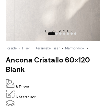
Forside
Fliser
Keramiske Fliser
Marmor-look
>
>
>
>
Ancona Cristallo 60×120
Blank
8
Farver
6
Størrelser