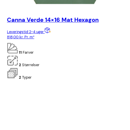
Canna Verde 14×16 Mat Hexagon
Ca
Leveringstid 2-4 uger
Lev
818,00
kr.
Pr. m²
778
11
Farver
2
Størrelser
2
Typer