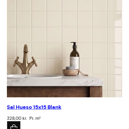
Sal Hueso 15x15 Blank
Hå
328,00
kr.
Pr. m²
5.