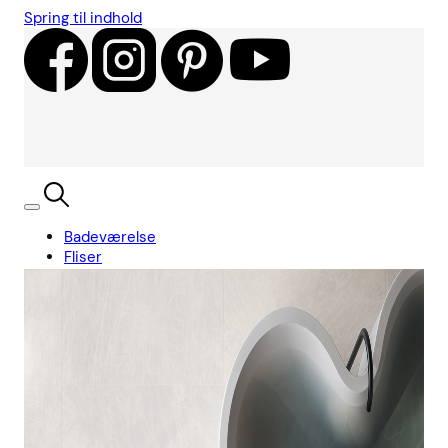
Spring til indhold
Badeværelse
Fliser
Showroom
Kundecases
Showroom
Søg
Kurv
Book