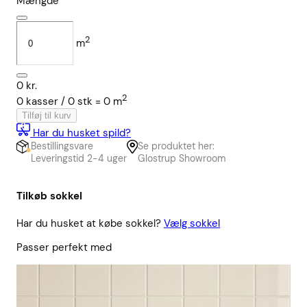
Mængde
2
m
0
kr.
2
0
kasser /
0
stk
=
0
m
Tilføj til kurv
Har du husket spild?
Bestillingsvare
Se produktet her:
Leveringstid 2-4 uger
Glostrup Showroom
Tilkøb sokkel
Har du husket at købe sokkel?
Vælg sokkel
Passer perfekt med