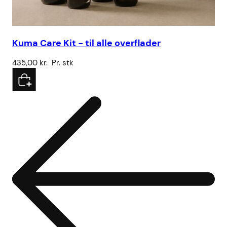
Kuma Care Kit - til alle overflader
Br
435,00
kr.
Pr. stk
15