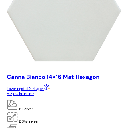
Canna Bianco 14×16 Mat Hexagon
Ba
Leveringstid 2-4 uger
Lev
818,00
kr.
Pr. m²
928
11
Farver
2
Størrelser