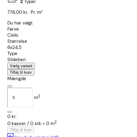
2
Typer
778,00
kr.
Pr. m²
Du har valgt
Farve
Cielo
Størrelse
6x24,5
Type
Sildeben
Vælg variant
Tilføj til kurv
Mængde
2
m
0
kr.
2
0
kasser /
0
stk
=
0
m
Tilføj til kurv