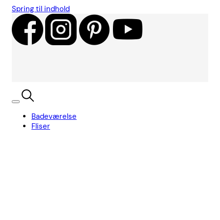
Spring til indhold
Badeværelse
Fliser
Showroom
Kundecases
Showroom
Søg
Kurv
Book