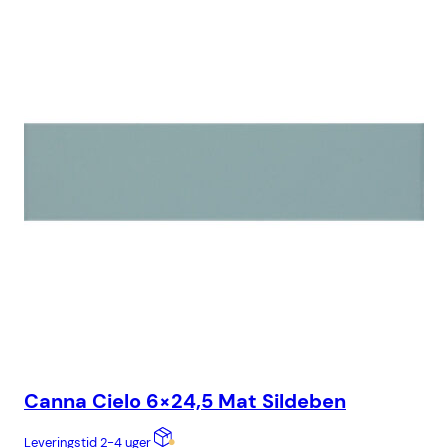
Canna Cielo 6×24,5 Mat Sildeben
Ca
Leveringstid 2-4 uger
Lev