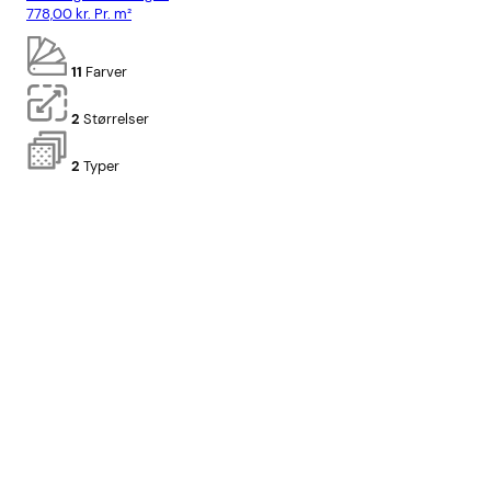
778,00
kr.
Pr. m²
818
11
Farver
2
Størrelser
2
Typer