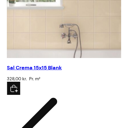
Sal Crema 15x15 Blank
Vo
328,00
kr.
Pr. m²
78