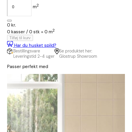
2
m
0
kr.
2
0
kasser /
0
stk
=
0
m
Tilføj til kurv
Har du husket spild?
Bestillingsvare
Se produktet her:
Leveringstid 2-4 uger
Glostrup Showroom
Passer perfekt med