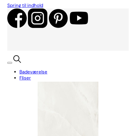
Spring til indhold
Badeværelse
Fliser
Showroom
Kundecases
Showroom
Søg
Kurv
Book