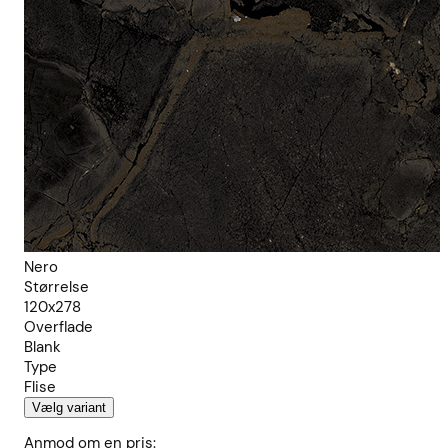
Nero
Størrelse
120x278
Overflade
Blank
Type
Flise
Vælg variant
Anmod om en pris: