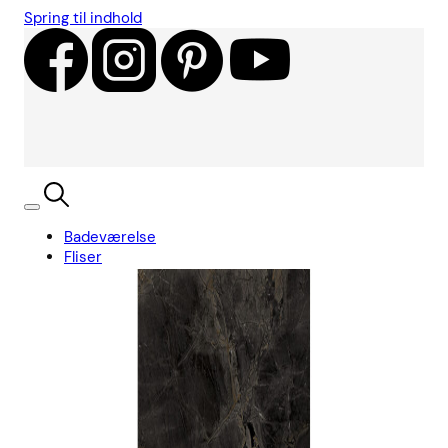
Spring til indhold
Badeværelse
Fliser
Showroom
Kundecases
Showroom
Søg
Kurv
Book