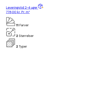
Leveringstid 2-4 uger
Lev
778,00
kr.
Pr. m²
778
11
Farver
2
Størrelser
2
Typer