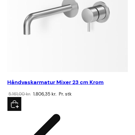
Håndvaskarmatur Mixer 23 cm Krom
Br
Den
Den
5.161,00
kr.
1.806,35
kr.
Pr. stk
15
oprindelige
aktuelle
pris
pris
var:
er:
5.161,00 kr..
1.806,35 kr..