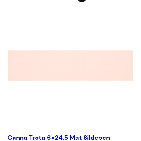
Canna Trota 6×24,5 Mat Sildeben
Ca