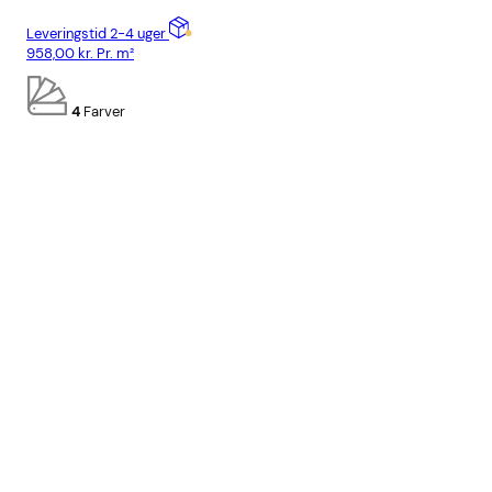
Leveringstid 2-4 uger
Lev
958,00
kr.
Pr. m²
958
4
Farver