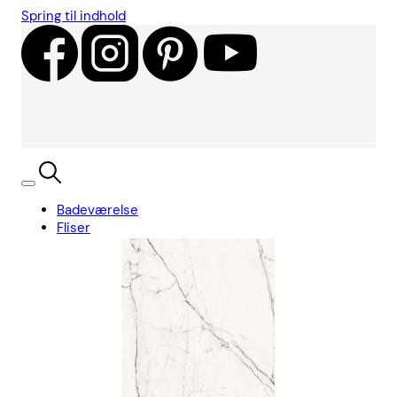
Spring til indhold
Badeværelse
Fliser
Showroom
Kundecases
Showroom
Søg
Kurv
Book