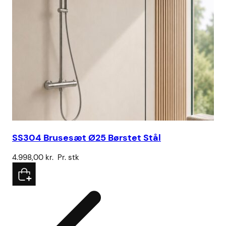
SS304 Brusesæt Ø25 Børstet Stål
Me
4.998,00
kr.
Pr. stk
64