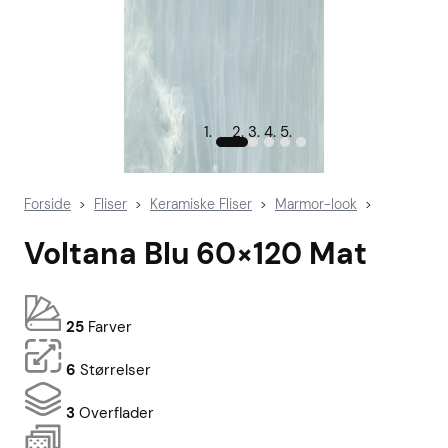
Forside
Fliser
Keramiske Fliser
Marmor-look
>
>
>
>
Voltana Blu 60×120 Mat
25
Farver
6
Størrelser
3
Overflader