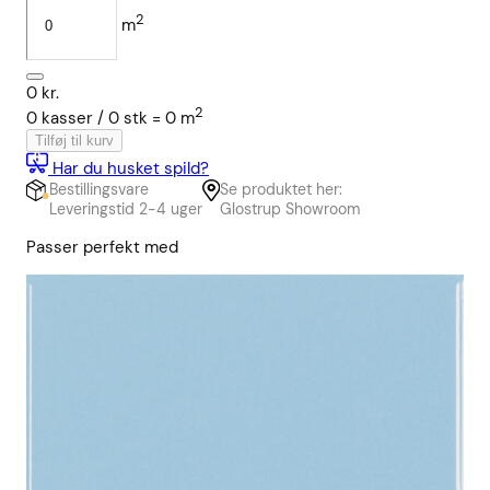
2
m
0
kr.
2
0
kasser /
0
stk
=
0
m
Tilføj til kurv
Har du husket spild?
Bestillingsvare
Se produktet her:
Leveringstid 2-4 uger
Glostrup Showroom
Passer perfekt med