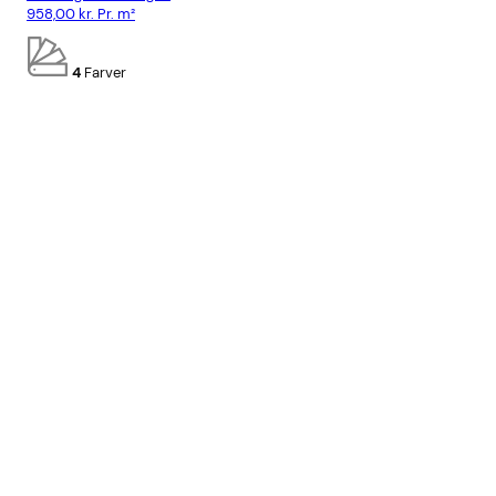
958,00
kr.
Pr. m²
778
4
Farver