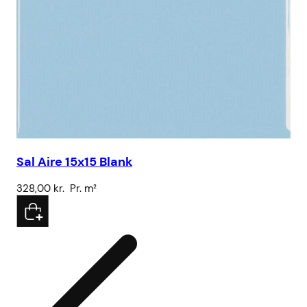
Sal Aire 15x15 Blank
Sa
328,00
kr.
Pr. m²
32