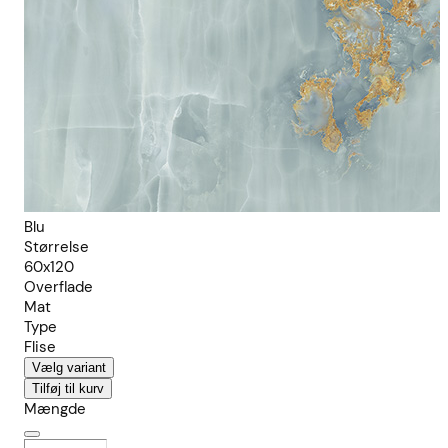
Blu
Størrelse
60x120
Overflade
Mat
Type
Flise
Vælg variant
Tilføj til kurv
Mængde