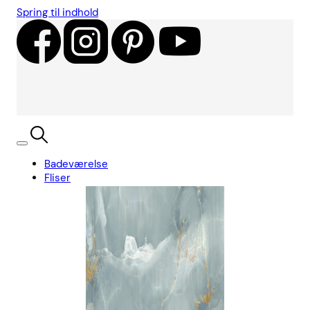
Spring til indhold
Badeværelse
Fliser
Showroom
Kundecases
Showroom
Søg
Kurv
Book