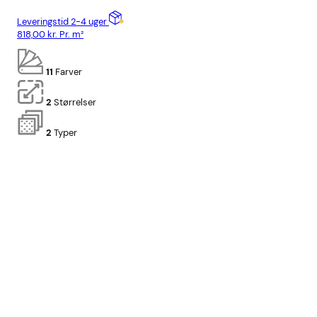
Leveringstid 2-4 uger
Lev
818,00
kr.
Pr. m²
778
11
Farver
2
Størrelser
2
Typer