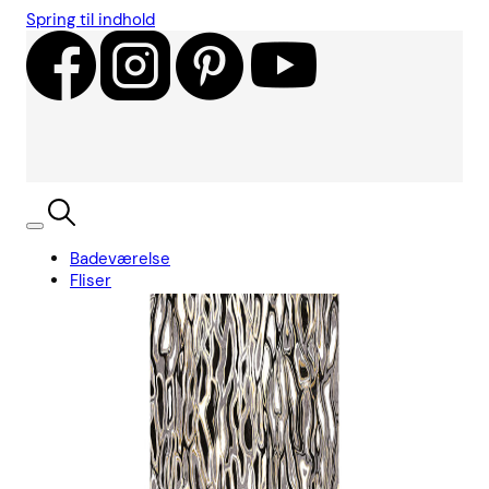
Spring til indhold
Badeværelse
Fliser
Showroom
Kundecases
Showroom
Søg
Kurv
Book