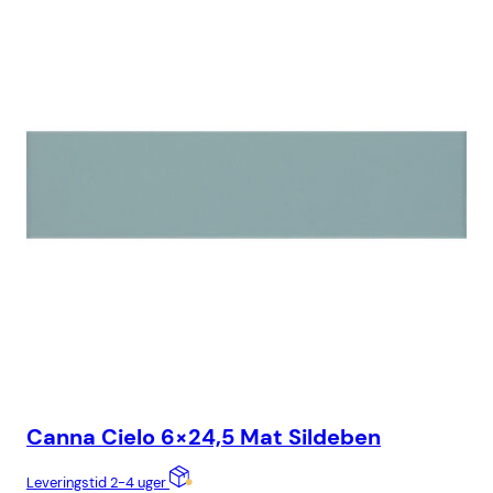
Canna Cielo 6×24,5 Mat Sildeben
Ca
Leveringstid 2-4 uger
Lev