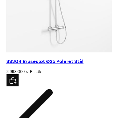
SS304 Brusesæt Ø25 Poleret Stål
Hå
3.998,00
kr.
Pr. stk
5.