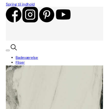
Spring til indhold
Badeværelse
Fliser
Showroom
Kundecases
Showroom
Søg
Kurv
Book