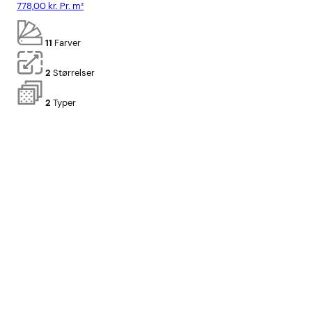
778,00
kr.
Pr. m²
778
11
Farver
2
Størrelser
2
Typer