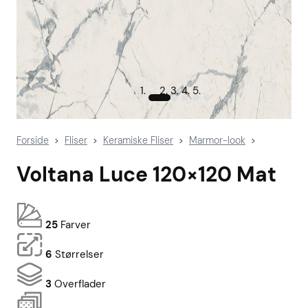
Forside
Fliser
Keramiske Fliser
Marmor-look
>
>
>
>
Voltana Luce 120×120 Mat
25
Farver
6
Størrelser
3
Overflader