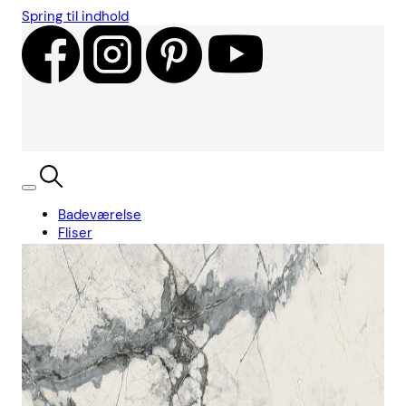
Spring til indhold
Badeværelse
Fliser
Showroom
Kundecases
Showroom
Søg
Kurv
Book