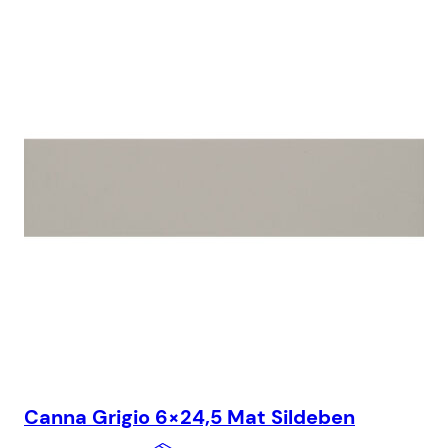
Canna Grigio 6×24,5 Mat Sildeben
Ca