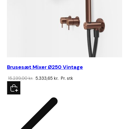
Brusesæt Mixer Ø250 Vintage
Ku
Den
Den
15.239,00
kr.
5.333,65
kr.
Pr. stk
43
oprindelige
aktuelle
pris
pris
var:
er:
15.239,00 kr..
5.333,65 kr..