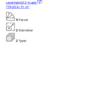
Leveringstid 2-4 uger
Lev
778,00
kr.
Pr. m²
778
11
Farver
2
Størrelser
2
Typer